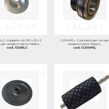
LC -Coppella rulli 130 x 25 x 2
CU04PEL -Cuscinetto per rulli per
per vendemmiatrici Pellenc.
vendemmiatrici Pellenc.
cod. 11208LC
cod. CU04PEL