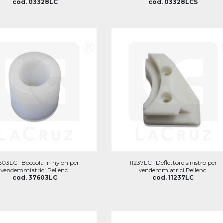
cod. 03328LC
cod. 03328LCS
603LC -Boccola in nylon per
11237LC -Deflettore sinistro per
vendemmiatrici Pellenc.
vendemmiatrici Pellenc.
cod. 37603LC
cod. 11237LC