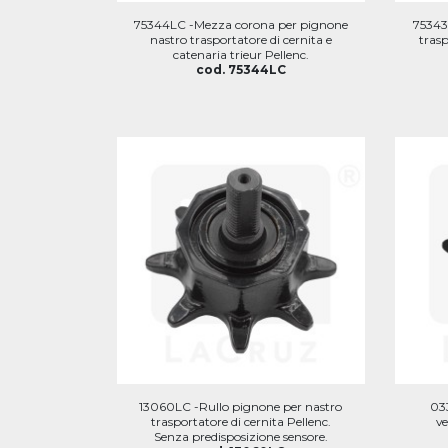
75344LC -Mezza corona per pignone
75343
nastro trasportatore di cernita e
trasp
catenaria trieur Pellenc.
cod. 75344LC
13060LC -Rullo pignone per nastro
03
trasportatore di cernita Pellenc.
ve
Senza predisposizione sensore.