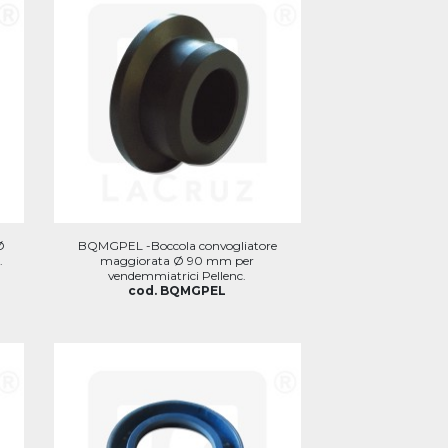
Ø
BQMGPEL -Boccola convogliatore
.
maggiorata Ø 90 mm per
vendemmiatrici Pellenc.
cod. BQMGPEL