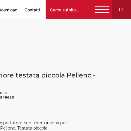
IT
Download
Contatti
Italiano
English
Français
Español
riore testata piccola Pellenc -
Deutsch
0LC
3949620
rasportatore con albero in inox per
ellenc. Testata piccola.