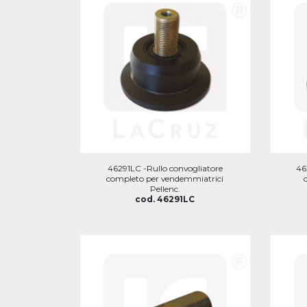
46291LC -Rullo convogliatore
46
completo per vendemmiatrici
Pellenc.
cod. 46291LC