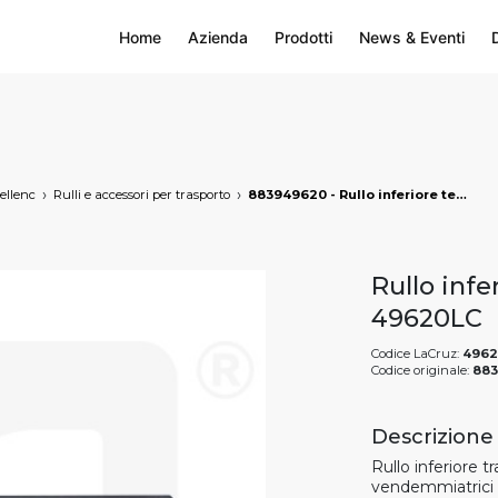
Home
Azienda
Prodotti
News & Eventi
ellenc
Rulli e accessori per trasporto
883949620 - Rullo inferiore testata piccola Pellenc, markets: []string{"A", "B", "AU"}
Rullo infe
49620LC
Codice LaCruz:
4962
Codice originale:
88
Descrizione
Rullo inferiore t
vendemmiatrici P