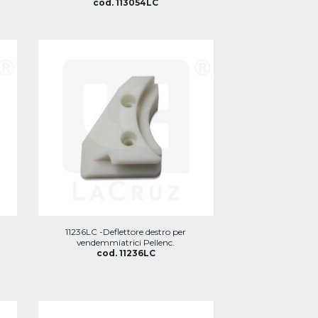
cod. 113054LC
11236LC -Deflettore destro per
vendemmiatrici Pellenc.
cod. 11236LC