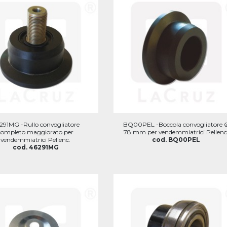
291MG -Rullo convogliatore
BQ00PEL -Boccola convogliatore 
completo maggiorato per
78 mm per vendemmiatrici Pellenc
vendemmiatrici Pellenc.
cod. BQ00PEL
cod. 46291MG