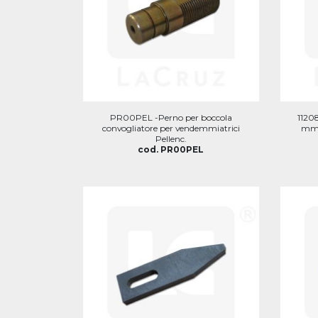
PR00PEL -Perno per boccola
11208
convogliatore per vendemmiatrici
mm 
Pellenc.
cod. PR00PEL