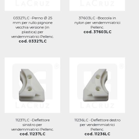
03327LC -Perno Ø 25
37603LC -Boccola in
mm per rullo pignone
nylon per vendemmiatrici
vecchia versione (in
Pellenc.
plastica) per
cod. 37603LC
vendemmiatrici Pellenc.
cod. 03327LC
11237LC -Deflettore
11236LC -Deflettore destro
sinistro per
per vendemmiatrici
vendemmiatrici Pellenc.
Pellenc.
cod. 11237LC
cod. 11236LC