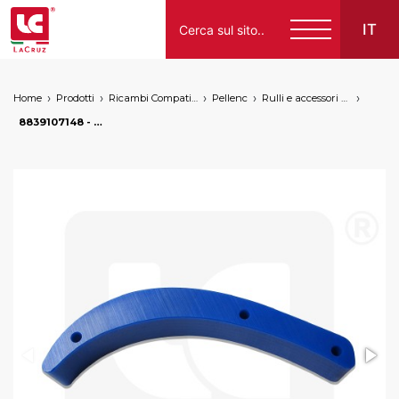
IT
Home
Prodotti
Ricambi Compatibili per Vendemmiatrici a Marchio
Pellenc
Rulli e accessori per trasporto
Italiano
8839107148 - Pattino curvo grande nastri Pellenc , markets: []string{"A", "B", "AU"}
English
Français
Español
Deutsch