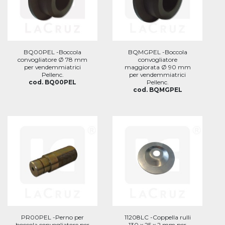
BQ00PEL -Boccola
BQMGPEL -Boccola
convogliatore Ø 78 mm
convogliatore
per vendemmiatrici
maggiorata Ø 90 mm
Pellenc.
per vendemmiatrici
cod. BQ00PEL
Pellenc.
cod. BQMGPEL
PR00PEL -Perno per
11208LC -Coppella rulli
boccola convogliatore per
130 x 25 x 2 mm per