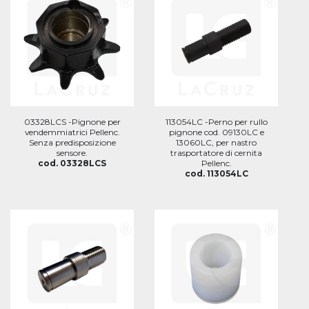
03328LCS -Pignone per
113054LC -Perno per rullo
vendemmiatrici Pellenc.
pignone cod. 09130LC e
Senza predisposizione
13060LC, per nastro
sensore.
trasportatore di cernita
cod. 03328LCS
Pellenc.
cod. 113054LC