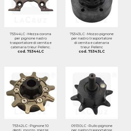
75344LC -Mezza corona
75343LC -Mozzo pignone
per pignone nastro
per nastro trasportatore
trasportatore di cernita e
di cernita e catenaria
catenaria trieur Pellenc.
trieur Pellenc
cod. 75344LC
cod. 75343LC
75342LC -Pignone 10
09130LC -Rullo pignone
denti, mozzo, mezze
per nastro trasportatore