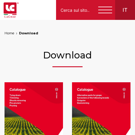
IT
Home
Download
Italiano
English
Download
Français
Español
Deutsch