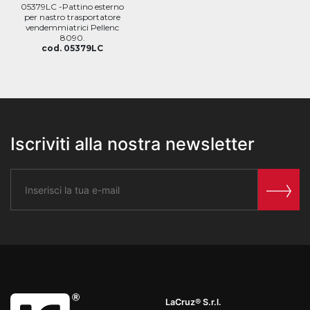
05379LC -Pattino esterno
per nastro trasportatore
vendemmiatrici Pellenc
8090.
cod. 05379LC
Iscriviti alla nostra newsletter
LaCruz® S.r.l.