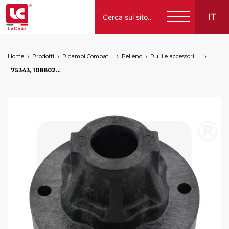
IT
Home
Prodotti
Ricambi Compatibili per Vendemmiatrici a Marchio
Pellenc
Rulli e accessori per trasporto
Italiano
75343, 108802 - Mozzo Pellenc, markets: []string{"A", "B", "AU"}
English
Français
Español
Deutsch