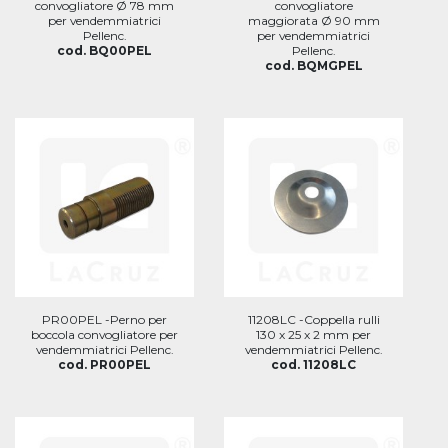
convogliatore Ø 78 mm
convogliatore
per vendemmiatrici
maggiorata Ø 90 mm
Pellenc.
per vendemmiatrici
cod. BQ00PEL
Pellenc.
cod. BQMGPEL
PR00PEL -Perno per
11208LC -Coppella rulli
boccola convogliatore per
130 x 25 x 2 mm per
vendemmiatrici Pellenc.
vendemmiatrici Pellenc.
cod. PR00PEL
cod. 11208LC