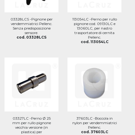
03328LCS -Pignone per
113054LC -Perno per rullo
vendemmiatrici Pellenc.
pignone cod. 09130LC e
Senza predisposizione
13060LC, per nastro
sensore.
trasportatore di cernita
cod. 03328LCS
Pellenc.
cod. 113054LC
03327LC -Perno Ø 25
37603LC -Boccola in
mm per rullo pignone
nylon per vendemmiatrici
vecchia versione (in
Pellenc.
plastica) per
cod. 37603LC