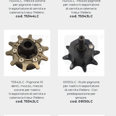
75344LC -Mezza corona
75343LC -Mozzo pignone
per pignone nastro
per nastro trasportatore
trasportatore di cernita e
di cernita e catenaria
catenaria trieur Pellenc.
trieur Pellenc
cod. 75344LC
cod. 75343LC
75342LC -Pignone 10
09130LC -Rullo pignone
denti, mozzo, mezze
per nastro trasportatore
corone per nastro
di cernita Pellenc. Con
trasportatore di cernita e
predisposizione per
catenaria trieur Pellenc.
sensore.
cod. 75342LC
cod. 09130LC