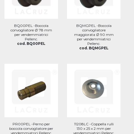
BQ00PEL -Boccola
BQMGPEL -Boccola
convogliatore Ø 78 mm
convogliatore
per vendemmiatrici
maggiorata Ø 90 mm
Pellenc.
per vendemmiatrici
cod. BQ00PEL
Pellenc.
cod. BQMGPEL
PR00PEL -Perno per
11208LC -Coppella rulli
boccola convogliatore per
130 x 25 x 2 mm per
vendemmiatrici Pellenc.
vendemmiatrici Pellenc.