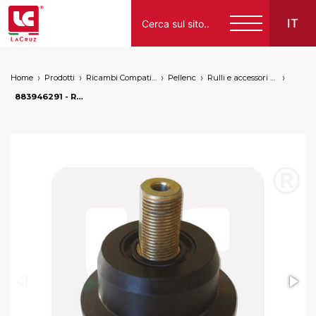
IT
Home
Prodotti
Ricambi Compatibili per Vendemmiatrici a Marchio
Pellenc
Rulli e accessori per trasporto
Italiano
883946291 - Rullo convogliatore Pellenc, markets: []string{"A", "B", "AU"}
English
Français
Español
Deutsch