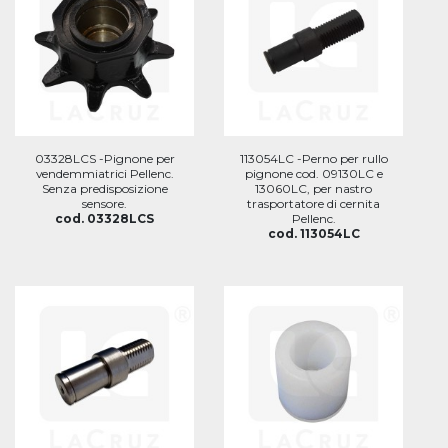
03328LCS -Pignone per
113054LC -Perno per rullo
vendemmiatrici Pellenc.
pignone cod. 09130LC e
Senza predisposizione
13060LC, per nastro
sensore.
trasportatore di cernita
cod. 03328LCS
Pellenc.
cod. 113054LC