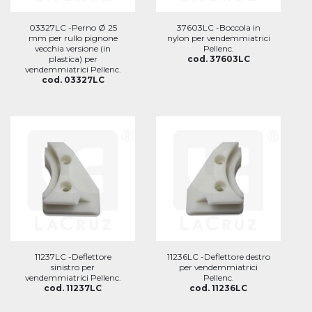
03327LC -Perno Ø 25
37603LC -Boccola in
mm per rullo pignone
nylon per vendemmiatrici
vecchia versione (in
Pellenc.
plastica) per
cod. 37603LC
vendemmiatrici Pellenc.
cod. 03327LC
11237LC -Deflettore
11236LC -Deflettore destro
sinistro per
per vendemmiatrici
vendemmiatrici Pellenc.
Pellenc.
cod. 11237LC
cod. 11236LC