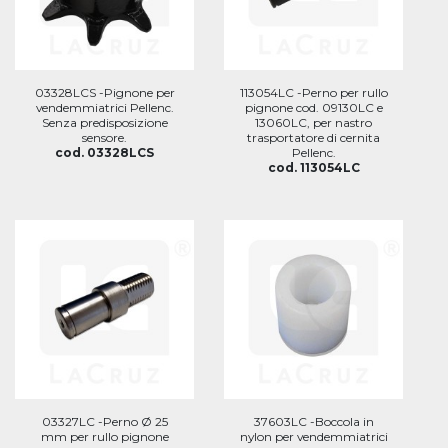
03328LCS -Pignone per
113054LC -Perno per rullo
vendemmiatrici Pellenc.
pignone cod. 09130LC e
Senza predisposizione
13060LC, per nastro
sensore.
trasportatore di cernita
cod. 03328LCS
Pellenc.
cod. 113054LC
03327LC -Perno Ø 25
37603LC -Boccola in
mm per rullo pignone
nylon per vendemmiatrici