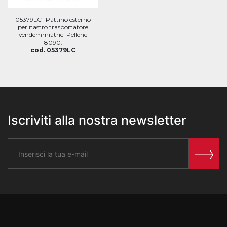
05379LC -Pattino esterno
per nastro trasportatore
vendemmiatrici Pellenc
8090.
cod. 05379LC
Iscriviti alla nostra newsletter