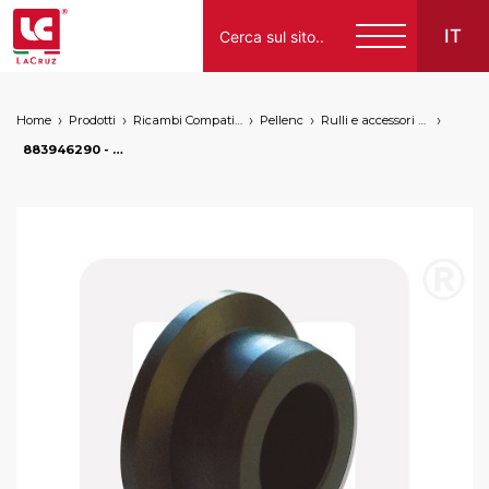
IT
Home
Prodotti
Ricambi Compatibili per Vendemmiatrici a Marchio
Pellenc
Rulli e accessori per trasporto
Italiano
883946290 - Boccola convogliatore Pellenc, markets: []string{"A", "B", "AU"}
English
Français
Español
Deutsch