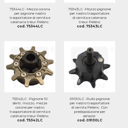
75344LC -Mezza corona
75343LC -Mozzo pignone
per pignone nastro
per nastro trasportatore
trasportatore di cernita e
di cernita e catenaria
catenaria trieur Pellenc.
trieur Pellenc
cod. 75344LC
cod. 75343LC
75342LC -Pignone 10
09130LC -Rullo pignone
denti, mozzo, mezze
per nastro trasportatore
corone per nastro
di cernita Pellenc. Con
trasportatore di cernita e
predisposizione per
catenaria trieur Pellenc.
sensore.
cod. 75342LC
cod. 09130LC