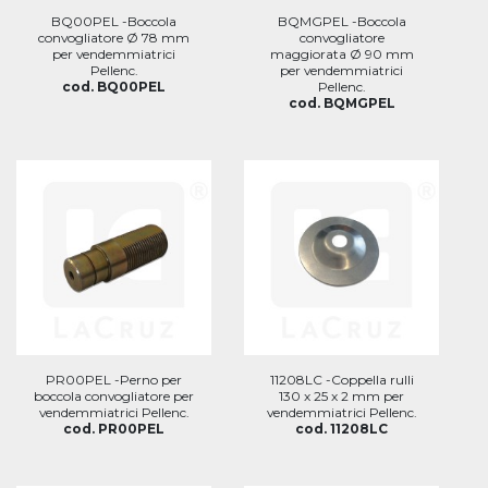
BQ00PEL -Boccola
BQMGPEL -Boccola
convogliatore Ø 78 mm
convogliatore
per vendemmiatrici
maggiorata Ø 90 mm
Pellenc.
per vendemmiatrici
cod. BQ00PEL
Pellenc.
cod. BQMGPEL
PR00PEL -Perno per
11208LC -Coppella rulli
boccola convogliatore per
130 x 25 x 2 mm per
vendemmiatrici Pellenc.
vendemmiatrici Pellenc.
cod. PR00PEL
cod. 11208LC