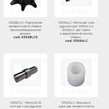
03328LCS -Pignone per
113054LC -Perno per rullo
vendemmiatrici Pellenc.
pignone cod. 09130LC e
Senza predisposizione
13060LC, per nastro
sensore.
trasportatore di cernita
cod. 03328LCS
Pellenc.
cod. 113054LC
03327LC -Perno Ø 25
37603LC -Boccola in
mm per rullo pignone
nylon per vendemmiatrici