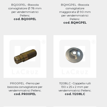
BQ00PEL -Boccola
BQMGPEL -Boccola
convogliatore Ø 78 mm
convogliatore
per vendemmiatrici
maggiorata Ø 90 mm
Pellenc.
per vendemmiatrici
cod. BQ00PEL
Pellenc.
cod. BQMGPEL
PR00PEL -Perno per
11208LC -Coppella rulli
boccola convogliatore per
130 x 25 x 2 mm per
vendemmiatrici Pellenc.
vendemmiatrici Pellenc.
cod. PR00PEL
cod. 11208LC