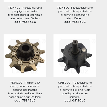
75344LC -Mezza corona
75343LC -Mozzo pignone
per pignone nastro
per nastro trasportatore
trasportatore di cernita e
di cernita e catenaria
catenaria trieur Pellenc.
trieur Pellenc
cod. 75344LC
cod. 75343LC
75342LC -Pignone 10
09130LC -Rullo pignone
denti, mozzo, mezze
per nastro trasportatore
corone per nastro
di cernita Pellenc. Con
trasportatore di cernita e
predisposizione per
catenaria trieur Pellenc.
sensore.
cod. 75342LC
cod. 09130LC