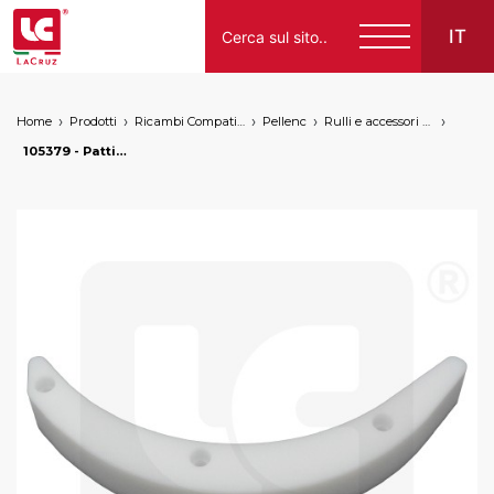
IT
Home
Prodotti
Ricambi Compatibili per Vendemmiatrici a Marchio
Pellenc
Rulli e accessori per trasporto
Italiano
105379 - Pattino esterno per nastro Pellenc, markets: []string{"A", "B", "AU"}
English
Français
Español
Deutsch