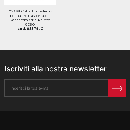
05379LC -Pattino esterno
per nastro trasportatore
vendemmiatrici Pellenc
8090.
cod. 05379LC
Iscriviti alla nostra newsletter