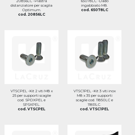
20856LC -Piastra
65078LC -Dado
distanziatore per scaglia
ingabbiato M8.
Optimum.
cod. 65078LC
cod. 20856LC
VTSCPEL -Kit 2 viti M8 x
VTSC1PEL -Kit 3 viti inox
25 per supporti scaglie
M8 x 35 per supporti
cod. SPDXPEL e
scaglie cod. 11850LC e
SPSXPEL.
11851LC.
cod. VTSCPEL
cod. VTSC1PEL