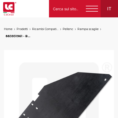
IT
Home
Prodotti
Ricambi Compatibili per Vendemmiatrici a Marchio
Pellenc
Rampa scaglie
Italiano
883931961 - Bavetta anteriore testata Pellenc STD, markets: []string{"A", "B", "AU"}
English
Français
Español
Deutsch