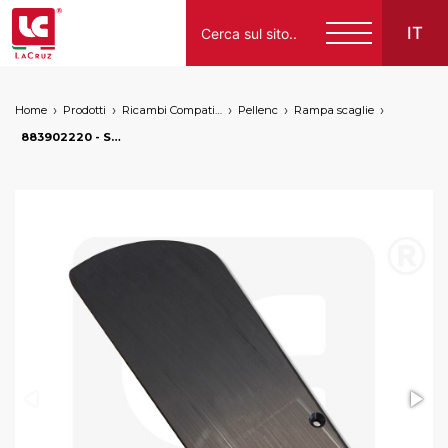
IT
Home
Prodotti
Ricambi Compatibili per Vendemmiatrici a Marchio
Pellenc
Rampa scaglie
Italiano
883902220 - Scaglia DX Pellenc post 2006, markets: []string{"A", "B", "AU"}
English
Français
Español
Deutsch