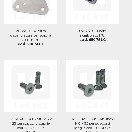
20856LC -Piastra
65078LC -Dado
distanziatore per scaglia
ingabbiato M8.
Optimum.
cod. 65078LC
cod. 20856LC
VTSCPEL -Kit 2 viti M8 x
VTSC1PEL -Kit 3 viti inox
25 per supporti scaglie
M8 x 35 per supporti
cod. SPDXPEL e
scaglie cod. 11850LC e