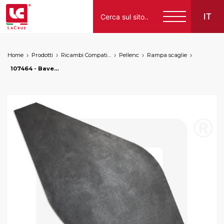
IT
Home
Prodotti
Ricambi Compatibili per Vendemmiatrici a Marchio
Pellenc
Rampa scaglie
Italiano
107464 - Bavetta SX Pellenc, markets: []string{"A", "B", "AU"}
English
Français
Español
Deutsch