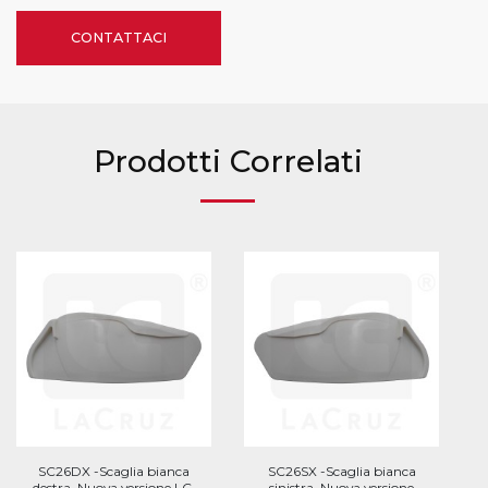
CONTATTACI
Prodotti Correlati
SC26DX -Scaglia bianca
SC26SX -Scaglia bianca
destra. Nuova versione LC,
sinistra. Nuova versione