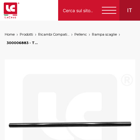
IT
Home
Prodotti
Ricambi Compatibili per Vendemmiatrici a Marchio
Pellenc
Rampa scaglie
Italiano
300006883 - Tubo di fissaggio panieri olive Pellenc, markets: []string{"A", "B", "AU"}
English
Français
Español
Deutsch