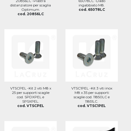
20856LC -Piastra
65078LC -Dado
distanziatore per scaglia
ingabbiato M8.
Optimum.
cod. 65078LC
cod. 20856LC
VTSCPEL -Kit 2 viti M8 x
VTSC1PEL -Kit 3 viti inox
25 per supporti scaglie
M8 x 35 per supporti
cod. SPDXPEL e
scaglie cod. 11850LC e
SPSXPEL.
11851LC.
cod. VTSCPEL
cod. VTSC1PEL