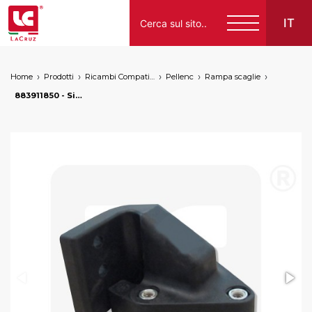
IT
Home
Prodotti
Ricambi Compatibili per Vendemmiatrici a Marchio
Pellenc
Rampa scaglie
Italiano
883911850 - Silent block scaglia SX Pellenc post 2006, markets: []string{"A", "B", "AU"}
English
Français
Español
Deutsch