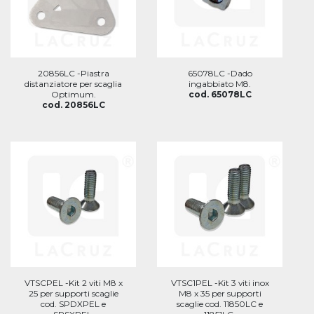
20856LC -Piastra
65078LC -Dado
distanziatore per scaglia
ingabbiato M8.
Optimum.
cod. 65078LC
cod. 20856LC
VTSCPEL -Kit 2 viti M8 x
VTSC1PEL -Kit 3 viti inox
25 per supporti scaglie
M8 x 35 per supporti
cod. SPDXPEL e
scaglie cod. 11850LC e