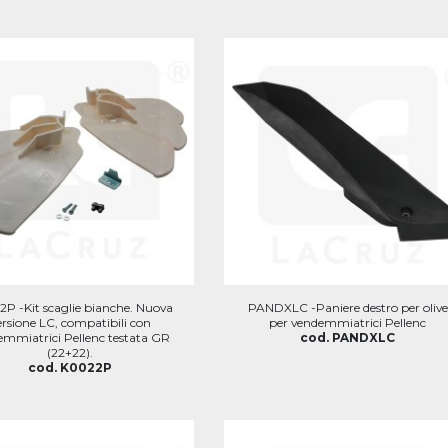
P -Kit scaglie bianche. Nuova
PANDXLC -Paniere destro per olive
ersione LC, compatibili con
per vendemmiatrici Pellenc
emmiatrici Pellenc testata GR
cod. PANDXLC
(22+22).
cod. K0022P