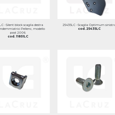
LC -Silent block scaglia destra
25435LC -Scaglia Optimum sinistr
endemmiatrici Pellenc, modello
cod. 25435LC
post 2006.
cod. 11851LC