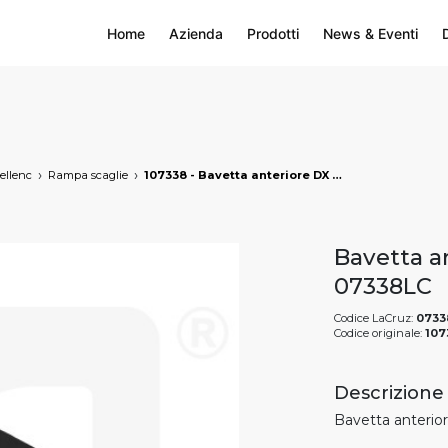
Home
Azienda
Prodotti
News & Eventi
ellenc
Rampa scaglie
107338 - Bavetta anteriore DX Pellenc, markets: []string{"A", "B", "AU"}
Bavetta an
07338LC
Codice LaCruz:
0733
Codice originale:
107
Descrizione
Bavetta anterior