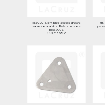
11850LC -Silent block scaglia sinistra
11851
per vendemmiatrici Pellenc, modello
per v
post 2006.
cod. 11850LC