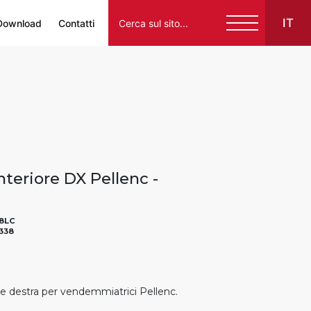
IT
Download
Contatti
Italiano
English
Français
Español
teriore DX Pellenc -
Deutsch
8LC
338
e destra per vendemmiatrici Pellenc.