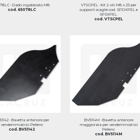
78LC -Dado ingabbiato M8.
VTSCPEL -Kit 2 viti M8 x 25 per
cod. 65078LC
supporti scaglie cod. SPDXPEL e
SPSXPEL.
cod. VTSCPEL
1142 -Bavetta anteriore per
BV5114M -Bavetta anteriore
vendemmiatrici Pellenc
maggiorata per vendemmiatrici
cod. BV51142
Pellenc
cod. BV5114M