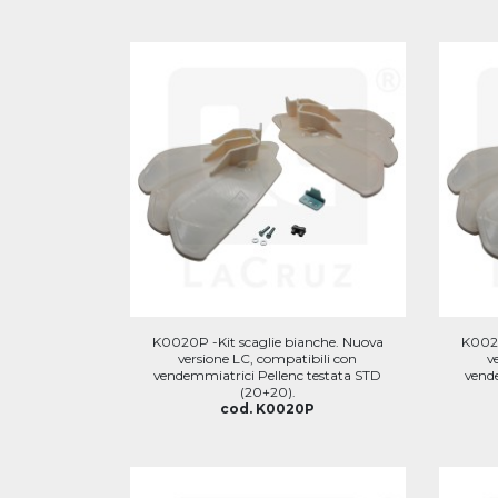
K0020P -Kit scaglie bianche. Nuova
K0022
versione LC, compatibili con
v
vendemmiatrici Pellenc testata STD
vend
(20+20).
cod. K0020P