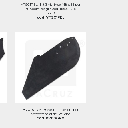
VTSC1PEL -Kit 3 viti inox M8 x 35 per
supporti scaglie cod. 11850LC e
11851LC.
cod. VTSC1PEL
BV00GRM -Bavetta anteriore per
vendemmiatrici Pellenc
cod. BV00GRM