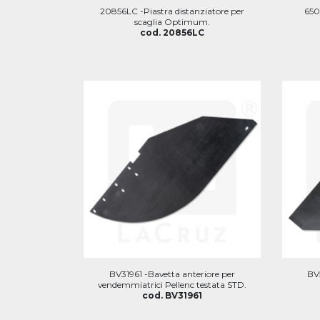
20856LC -Piastra distanziatore per
650
scaglia Optimum.
cod. 20856LC
BV31961 -Bavetta anteriore per
BV5
vendemmiatrici Pellenc testata STD.
cod. BV31961