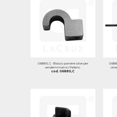
06881LC -Blocco paniere olive per
06883
vendemmiatrici Pellenc.
oliv
cod. 06881LC