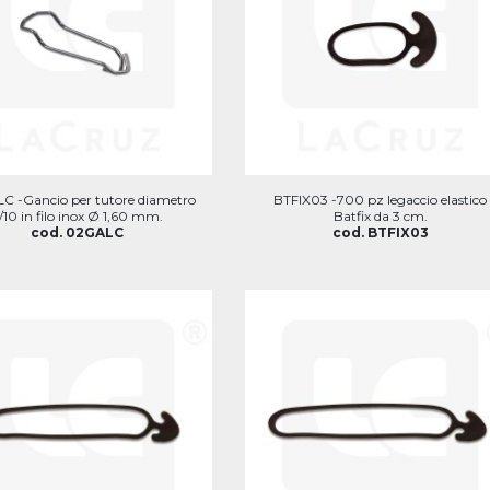
C -Gancio per tutore diametro
BTFIX03 -700 pz legaccio elastico
/10 in filo inox Ø 1,60 mm.
Batfix da 3 cm.
cod. 02GALC
cod. BTFIX03