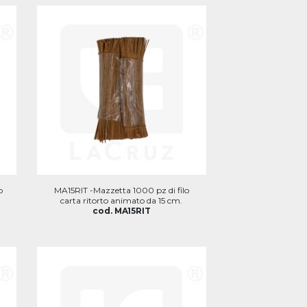
o
MA15RIT -Mazzetta 1000 pz di filo
carta ritorto animato da 15 cm.
cod. MA15RIT