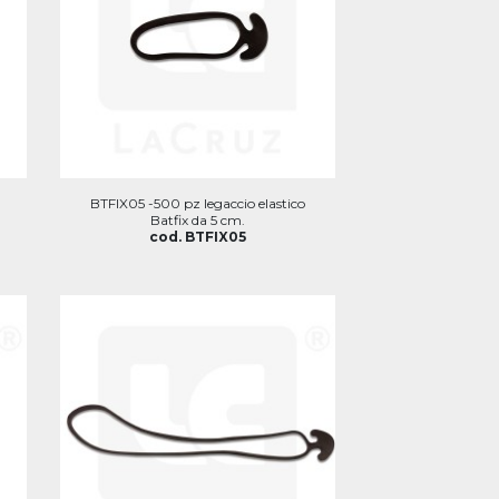
BTFIX05 -500 pz legaccio elastico
Batfix da 5 cm.
cod. BTFIX05