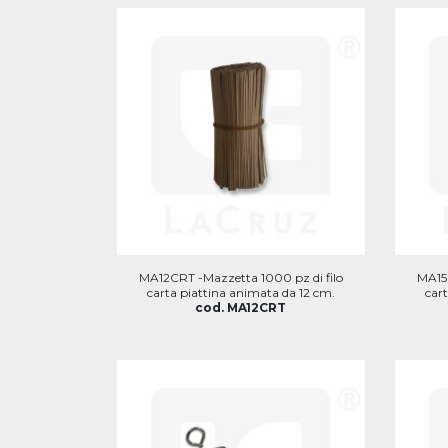
MA12CRT -Mazzetta 1000 pz di filo
MA15C
carta piattina animata da 12 cm.
car
cod. MA12CRT