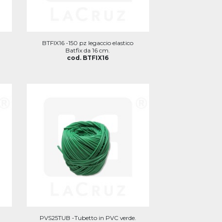
BTFIX16 -150 pz legaccio elastico
Batfix da 16 cm.
cod. BTFIX16
PVS25TUB -Tubetto in PVC verde.