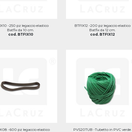
X10 -250 pz legaccio elastico
BTFIX12 -200 pz legaccio elastico
Batfix da 10 cm.
Batfix da 12 cm.
cod. BTFIX10
cod. BTFIX12
X08 -600 pz legaccio elastico
PVS20TUB -Tubetto in PVC verde.