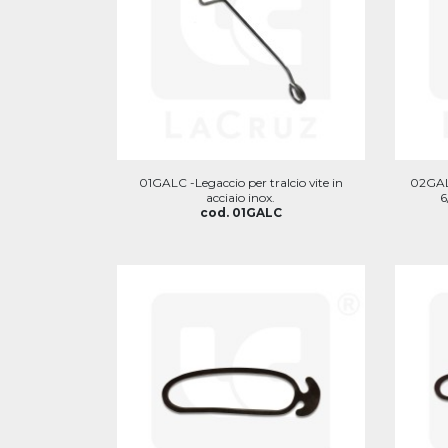
01GALC -Legaccio per tralcio vite in
02GAL
acciaio inox.
6
cod. 01GALC