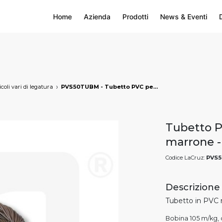
Home
Azienda
Prodotti
News & Eventi
icoli vari di legatura
PVS50TUBM - Tubetto PVC per vigneto 5 mm - marrone, markets: []string{"A", "B", "AU"}
Tubetto P
marrone 
Codice LaCruz:
PVS
Descrizione
Tubetto in PVC 
Bobina 105 m/kg,