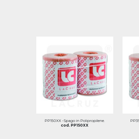
PP150XX -Spago in Polipropilene.
PP35
cod. PP150XX