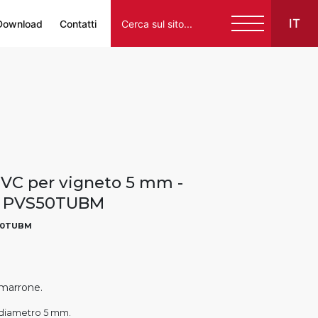
IT
Download
Contatti
Italiano
English
Français
Español
VC per vigneto 5 mm -
Deutsch
- PVS50TUBM
50TUBM
marrone.
 diametro 5 mm.