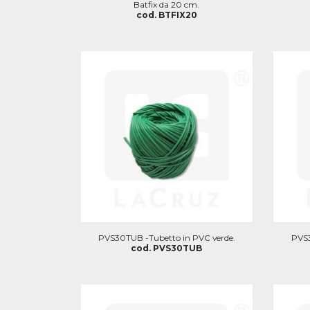
Batfix da 20 cm.
cod. BTFIX20
PVS30TUB -Tubetto in PVC verde.
PVS3
cod. PVS30TUB