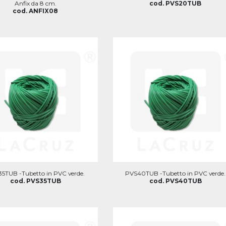
Anfix da 8 cm.
cod. PVS20TUB
cod. ANFIX08
5TUB -Tubetto in PVC verde.
PVS40TUB -Tubetto in PVC verde.
cod. PVS35TUB
cod. PVS40TUB