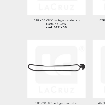
BTFIX08 -300 pz legaccio elastico
BTFI
Batfix da 8 cm.
cod. BTFIX08
BTFIX20 -125 pz legaccio elastico
ANFI