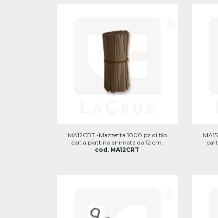
MA12CRT -Mazzetta 1000 pz di filo
MA15C
carta piattina animata da 12 cm.
car
cod. MA12CRT