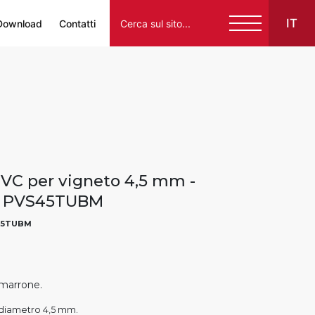
IT
Download
Contatti
Italiano
English
Français
Español
VC per vigneto 4,5 mm -
Deutsch
- PVS45TUBM
45TUBM
marrone.
 diametro 4,5 mm.