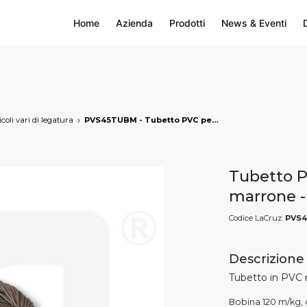
Home
Azienda
Prodotti
News & Eventi
icoli vari di legatura
PVS45TUBM - Tubetto PVC per vigneto 4,5 mm - marrone, markets: []string{"A", "B", "AU"}
Tubetto P
marrone 
Codice LaCruz:
PVS
Descrizione
Tubetto in PVC 
Bobina 120 m/kg,