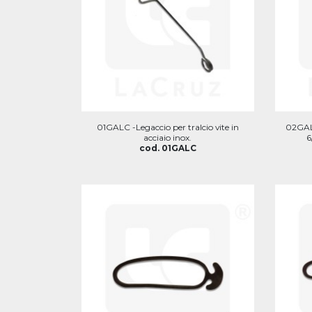
01GALC -Legaccio per tralcio vite in
02GAL
acciaio inox.
6
cod. 01GALC