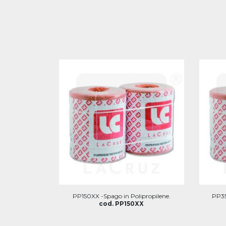
PP150XX -Spago in Polipropilene.
PP35
cod. PP150XX