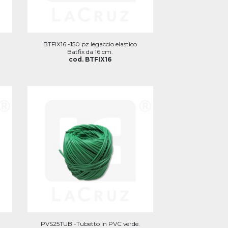
BTFIX16 -150 pz legaccio elastico
Batfix da 16 cm.
cod. BTFIX16
PVS25TUB -Tubetto in PVC verde.