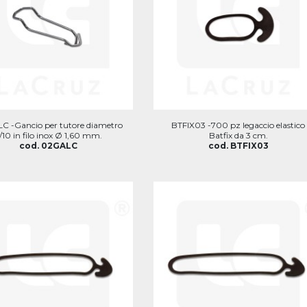
C -Gancio per tutore diametro
BTFIX03 -700 pz legaccio elastico
/10 in filo inox Ø 1,60 mm.
Batfix da 3 cm.
cod. 02GALC
cod. BTFIX03