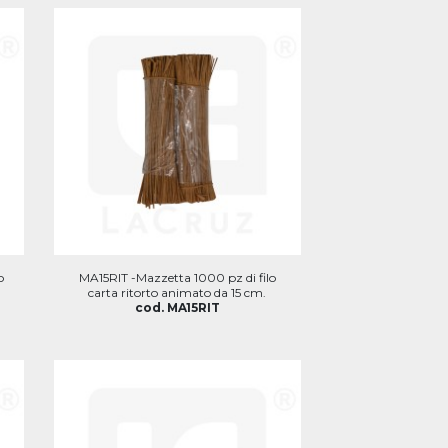
o
MA15RIT -Mazzetta 1000 pz di filo
carta ritorto animato da 15 cm.
cod. MA15RIT