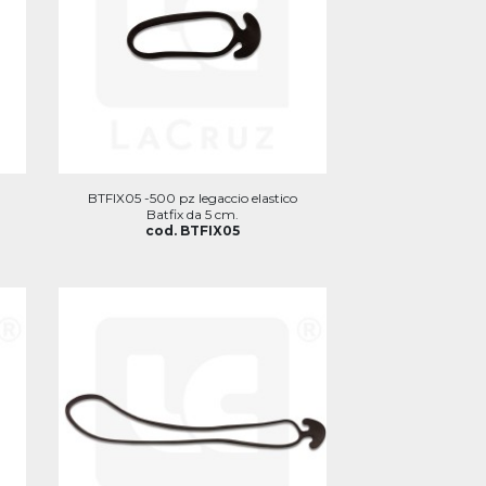
BTFIX05 -500 pz legaccio elastico
Batfix da 5 cm.
cod. BTFIX05