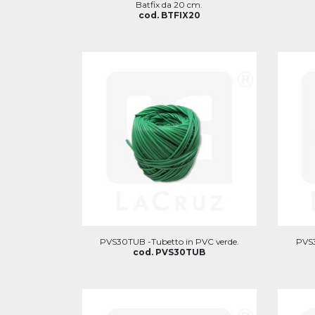
Batfix da 20 cm.
cod. BTFIX20
PVS30TUB -Tubetto in PVC verde.
PVS3
cod. PVS30TUB