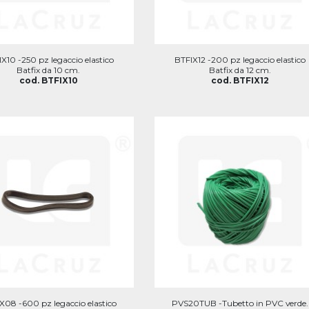
X10 -250 pz legaccio elastico
BTFIX12 -200 pz legaccio elastico
Batfix da 10 cm.
Batfix da 12 cm.
cod. BTFIX10
cod. BTFIX12
X08 -600 pz legaccio elastico
PVS20TUB -Tubetto in PVC verde.