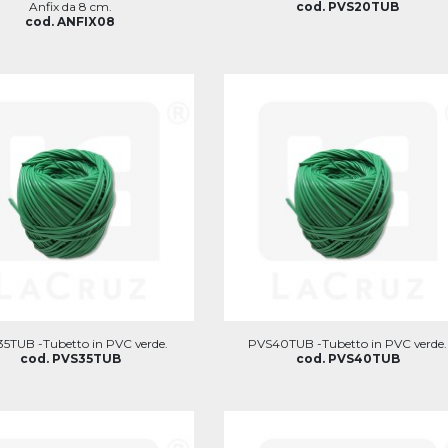
Anfix da 8 cm.
cod. PVS20TUB
cod. ANFIX08
5TUB -Tubetto in PVC verde.
PVS40TUB -Tubetto in PVC verde.
cod. PVS35TUB
cod. PVS40TUB