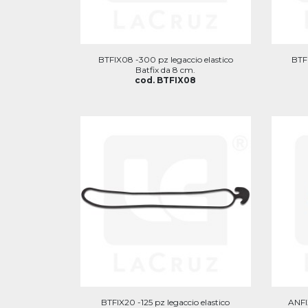
BTFIX08 -300 pz legaccio elastico
BTFI
Batfix da 8 cm.
cod. BTFIX08
BTFIX20 -125 pz legaccio elastico
ANFI