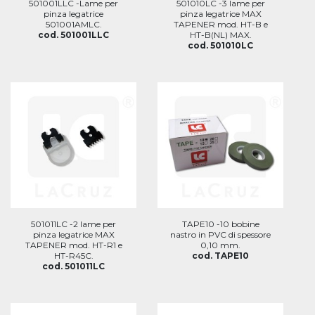
501001LLC -Lame per
501010LC -3 lame per
pinza legatrice
pinza legatrice MAX
501001AMLC.
TAPENER mod. HT-B e
cod. 501001LLC
HT-B(NL) MAX.
cod. 501010LC
501011LC -2 lame per
TAPE10 -10 bobine
pinza legatrice MAX
nastro in PVC di spessore
TAPENER mod. HT-R1 e
0,10 mm.
HT-R45C.
cod. TAPE10
cod. 501011LC