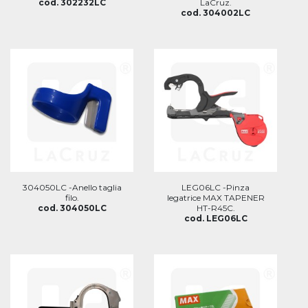
cod. 302232LC
LaCruz.
cod. 304002LC
304050LC -Anello taglia
LEG06LC -Pinza
filo.
legatrice MAX TAPENER
cod. 304050LC
HT-R45C.
cod. LEG06LC