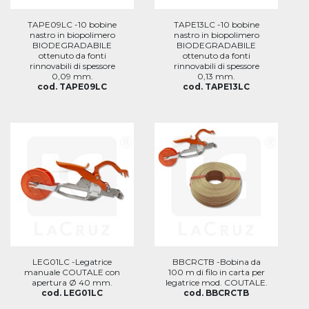
TAPE09LC -10 bobine
TAPE13LC -10 bobine
nastro in biopolimero
nastro in biopolimero
BIODEGRADABILE
BIODEGRADABILE
ottenuto da fonti
ottenuto da fonti
rinnovabili di spessore
rinnovabili di spessore
0,09 mm.
0,13 mm.
cod. TAPE09LC
cod. TAPE13LC
LEG01LC -Legatrice
BBCRCTB -Bobina da
manuale COUTALE con
100 m di filo in carta per
apertura Ø 40 mm.
legatrice mod. COUTALE.
cod. LEG01LC
cod. BBCRCTB