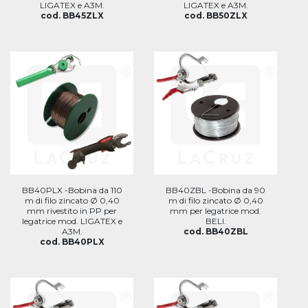
LIGATEX e A3M.
LIGATEX e A3M.
cod. BB45ZLX
cod. BB50ZLX
BB40PLX -Bobina da 110
BB40ZBL -Bobina da 90
m di filo zincato Ø 0,40
m di filo zincato Ø 0,40
mm rivestito in PP per
mm per legatrice mod.
legatrice mod. LIGATEX e
BELI.
A3M.
cod. BB40ZBL
cod. BB40PLX