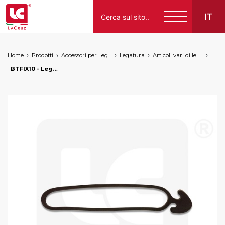
IT
Home
Prodotti
Accessori per Legatura
Legatura
Articoli vari di legatura
Italiano
BTFIX10 - Legaccio elastico per legatura 10 cm, markets: []string{"A", "B", "AU"}
English
Français
Español
Deutsch