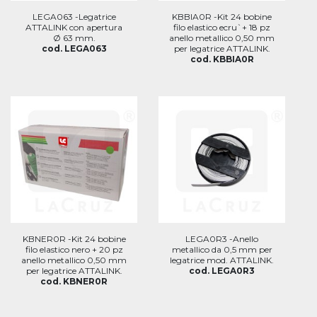
LEGA063 -Legatrice
KBBIA0R -Kit 24 bobine
ATTALINK con apertura
filo elastico ecru`+ 18 pz
Ø 63 mm.
anello metallico 0,50 mm
cod. LEGA063
per legatrice ATTALINK.
cod. KBBIA0R
KBNER0R -Kit 24 bobine
LEGA0R3 -Anello
filo elastico nero + 20 pz
metallico da 0,5 mm per
anello metallico 0,50 mm
legatrice mod. ATTALINK.
per legatrice ATTALINK.
cod. LEGA0R3
cod. KBNER0R