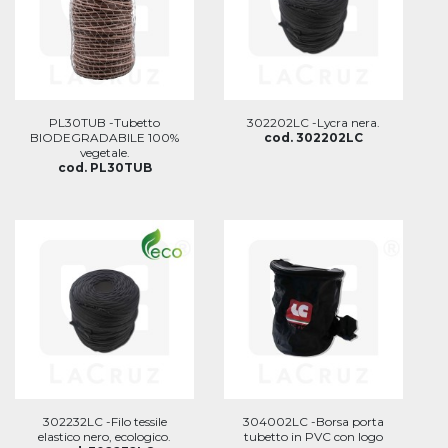
PL30TUB -Tubetto
302202LC -Lycra nera.
BIODEGRADABILE 100%
cod. 302202LC
vegetale.
cod. PL30TUB
302232LC -Filo tessile
304002LC -Borsa porta
elastico nero, ecologico.
tubetto in PVC con logo