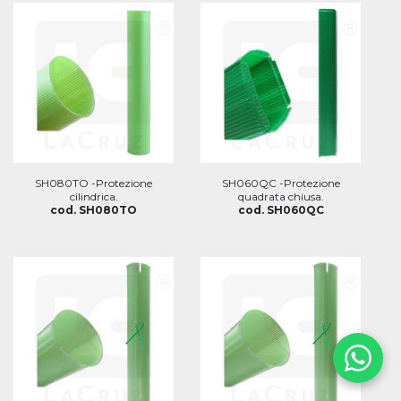
SH080TO -Protezione
SH060QC -Protezione
cilindrica.
quadrata chiusa.
cod. SH080TO
cod. SH060QC