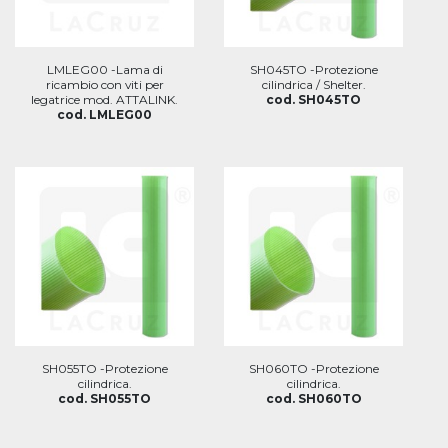
LMLEG00 -Lama di
SH045TO -Protezione
ricambio con viti per
cilindrica / Shelter.
legatrice mod. ATTALINK.
cod. SH045TO
cod. LMLEG00
SH055TO -Protezione
SH060TO -Protezione
cilindrica.
cilindrica.
cod. SH055TO
cod. SH060TO