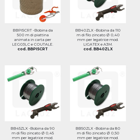
BBPI5CRT -Bobina da
BB40ZLX -Bobina da 110
500 m di piattina
m di filo zincato Ø 0,40
animata in carta per
mm per legatrice mod.
LEG03LC e COUTALE.
LIGATEX e A3M.
cod. BBPI5CRT
cod. BB40ZLX
BB45ZLX -Bobina da 90
BB50ZLX -Bobina da 80
m di filo zincato Ø 0,45
m di filo zincato Ø 0,50
mm per legatrice mod.
mm per legatrice mod.