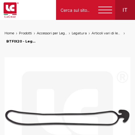
IT
Home
Prodotti
Accessori per Legatura
Legatura
Articoli vari di legatura
Italiano
BTFIX20 - Legaccio elastico per legatura 20 cm, markets: []string{"A", "B", "AU"}
English
Français
Español
Deutsch