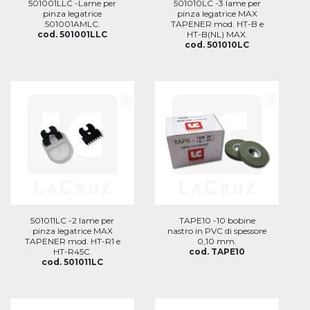
501001LLC -Lame per
501010LC -3 lame per
pinza legatrice
pinza legatrice MAX
501001AMLC.
TAPENER mod. HT-B e
cod. 501001LLC
HT-B(NL) MAX.
cod. 501010LC
501011LC -2 lame per
TAPE10 -10 bobine
pinza legatrice MAX
nastro in PVC di spessore
TAPENER mod. HT-R1 e
0,10 mm.
HT-R45C.
cod. TAPE10
cod. 501011LC