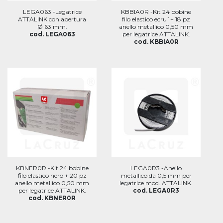
LEGA063 -Legatrice
KBBIA0R -Kit 24 bobine
ATTALINK con apertura
filo elastico ecru`+ 18 pz
Ø 63 mm.
anello metallico 0,50 mm
cod. LEGA063
per legatrice ATTALINK.
cod. KBBIA0R
KBNER0R -Kit 24 bobine
LEGA0R3 -Anello
filo elastico nero + 20 pz
metallico da 0,5 mm per
anello metallico 0,50 mm
legatrice mod. ATTALINK.
per legatrice ATTALINK.
cod. LEGA0R3
cod. KBNER0R