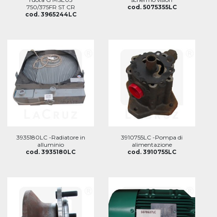
750/375FR ST CR
cod. 5075355LC
cod. 3965244LC
3935180LC -Radiatore in
3910755LC -Pompa di
alluminio
alimentazione
cod. 3935180LC
cod. 3910755LC