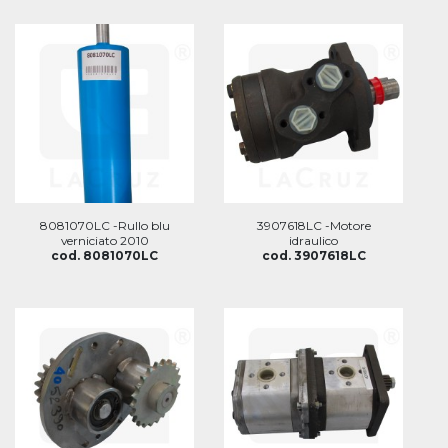
8081070LC -Rullo blu
3907618LC -Motore
verniciato 2010
idraulico
cod. 8081070LC
cod. 3907618LC