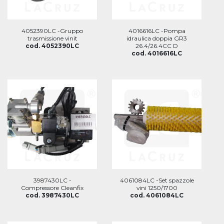
4052390LC -Gruppo
4016616LC -Pompa
trasmissione vinit
idraulica doppia GR3
cod. 4052390LC
26.4/26.4CC D
cod. 4016616LC
3987430LC -
4061084LC -Set spazzole
Compressore Cleanfix
vini 1250/1700
cod. 3987430LC
cod. 4061084LC