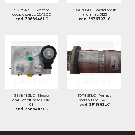
3968948LC -Pompa
3936703LC -Radiatore in
doppio sterzo 22/12CC
alluminio 3125
cod. 3968948LC
cod. 3936703LC
3368483LC -Blocco
3911863LC -Pompa
idraulico eff base COM-
sterzo 19.5/12.4CC
08
cod. 3911863LC
cod. 3368483LC