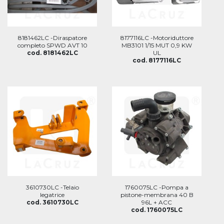
8181462LC -Diraspatore
8177116LC -Motoriduttore
completo SPWD AVT 10
MB3101 1/15 MUT 0,9 KW
cod. 8181462LC
UL
cod. 8177116LC
3610730LC -Telaio
1760075LC -Pompa a
legatrice
pistone-membrana 40 B
cod. 3610730LC
96L + ACC
cod. 1760075LC