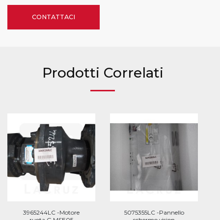
CONTATTACI
Prodotti Correlati
3965244LC -Motore
5075355LC -Pannello
ruota G MSE05
schermo vision