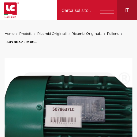
IT
Home
Prodotti
Ricambi Originali
Ricambi Originali Nuovo
Pellenc
Italiano
5078637 - Motoriduttore, markets: []string{"A", "B", "HU"}
English
Français
Español
Deutsch