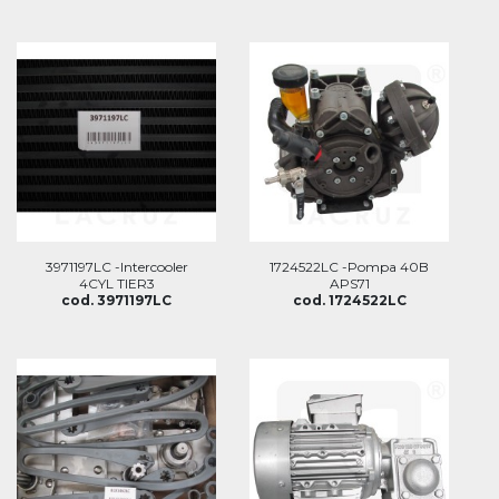
3971197LC -Intercooler
1724522LC -Pompa 40B
4CYL TIER3
APS71
cod. 3971197LC
cod. 1724522LC