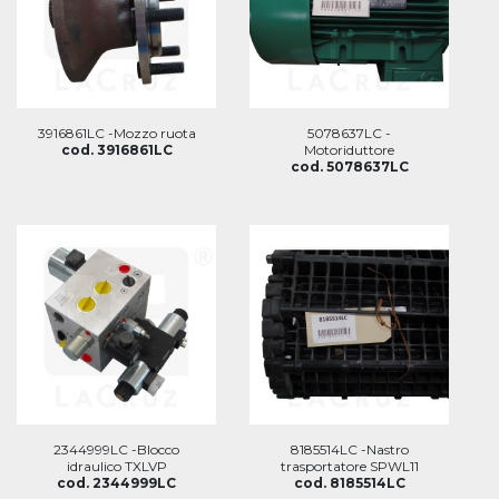
3916861LC -Mozzo ruota
5078637LC -
cod. 3916861LC
Motoriduttore
cod. 5078637LC
2344999LC -Blocco
8185514LC -Nastro
idraulico TXLVP
trasportatore SPWL11
cod. 2344999LC
cod. 8185514LC