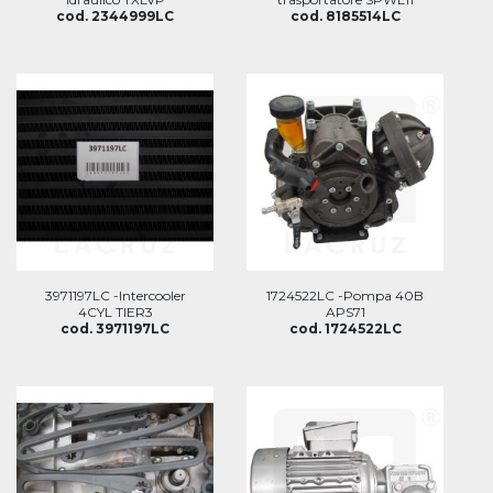
cod. 2344999LC
cod. 8185514LC
3971197LC -Intercooler
1724522LC -Pompa 40B
4CYL TIER3
APS71
cod. 3971197LC
cod. 1724522LC