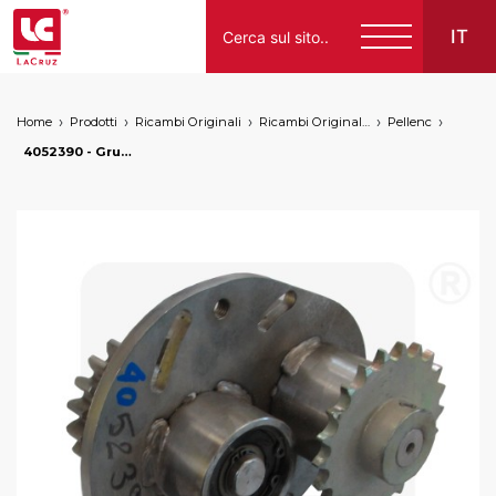
IT
Home
Prodotti
Ricambi Originali
Ricambi Originali Nuovo
Pellenc
Italiano
4052390 - Gruppo trasmissione vinit, markets: []string{"A", "B", "HU"}
English
Français
Español
Deutsch