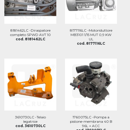
8181462LC -Diraspatore
8177116LC -Motoriduttore
completo SPWD AVT 10
MB3101 1/15 MUT 0,9 KW
cod. 8181462LC
UL
cod. 8177116LC
3610730LC -Telaio
1760075LC -Pompa a
legatrice
pistone-membrana 40 B
cod. 3610730LC
96L + ACC