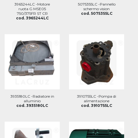
3965244LC -Motore
5075355LC -Pannello
ruota G MSE05
schermo vision
750/375FR ST CR
cod. 5075355LC
cod. 3965244LC
3935180LC -Radiatore in
3910755LC -Pompa di
alluminio
alimentazione
cod. 3935180LC
cod. 3910755LC