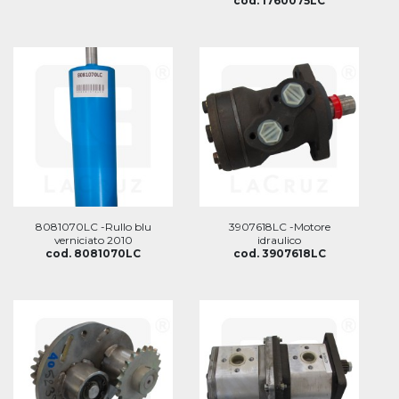
cod. 1760075LC
8081070LC -Rullo blu
3907618LC -Motore
verniciato 2010
idraulico
cod. 8081070LC
cod. 3907618LC