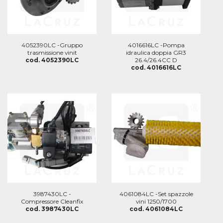
4052390LC -Gruppo
4016616LC -Pompa
trasmissione vinit
idraulica doppia GR3
cod. 4052390LC
26.4/26.4CC D
cod. 4016616LC
3987430LC -
4061084LC -Set spazzole
Compressore Cleanfix
vini 1250/1700
cod. 3987430LC
cod. 4061084LC