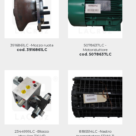
3916861LC -Mozzo ruota
5078637LC -
cod. 3916861LC
Motoriduttore
cod. 5078637LC
2344999LC -Blocco
8185514LC -Nastro
idraulico TXLVP
trasportatore SPWL11