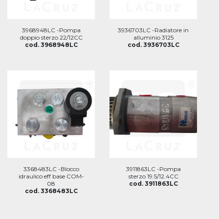
3968948LC -Pompa
3936703LC -Radiatore in
doppio sterzo 22/12CC
alluminio 3125
cod. 3968948LC
cod. 3936703LC
3368483LC -Blocco
3911863LC -Pompa
idraulico eff base COM-
sterzo 19.5/12.4CC
08
cod. 3911863LC
cod. 3368483LC