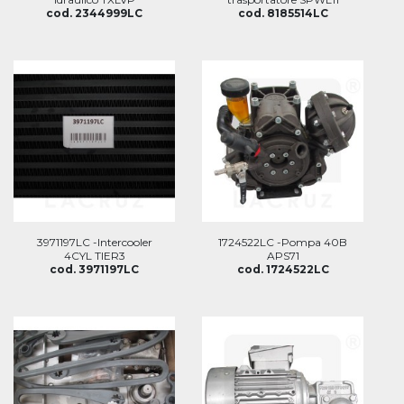
cod. 2344999LC
cod. 8185514LC
3971197LC -Intercooler
1724522LC -Pompa 40B
4CYL TIER3
APS71
cod. 3971197LC
cod. 1724522LC