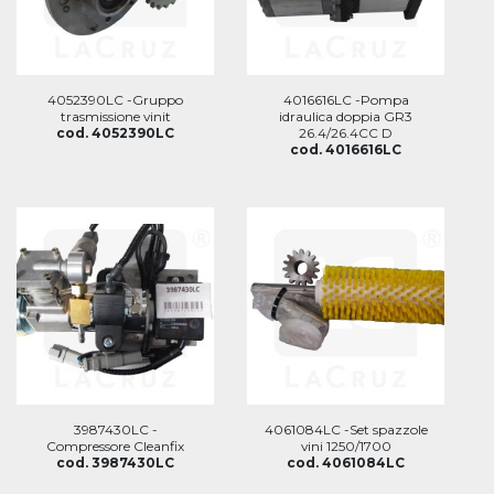
4052390LC -Gruppo
4016616LC -Pompa
trasmissione vinit
idraulica doppia GR3
cod. 4052390LC
26.4/26.4CC D
cod. 4016616LC
3987430LC -
4061084LC -Set spazzole
Compressore Cleanfix
vini 1250/1700
cod. 3987430LC
cod. 4061084LC