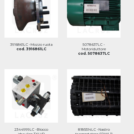
3916861LC -Mozzo ruota
5078637LC -
cod. 3916861LC
Motoriduttore
cod. 5078637LC
2344999LC -Blocco
8185514LC -Nastro
idraulico TXLVP
trasportatore SPWL11