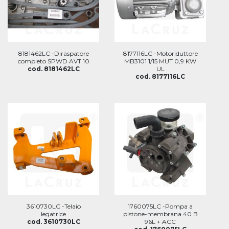
8181462LC -Diraspatore
8177116LC -Motoriduttore
completo SPWD AVT 10
MB3101 1/15 MUT 0,9 KW
cod. 8181462LC
UL
cod. 8177116LC
3610730LC -Telaio
1760075LC -Pompa a
legatrice
pistone-membrana 40 B
cod. 3610730LC
96L + ACC