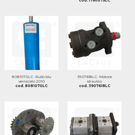
cod. 1760075LC
8081070LC -Rullo blu
3907618LC -Motore
verniciato 2010
idraulico
cod. 8081070LC
cod. 3907618LC