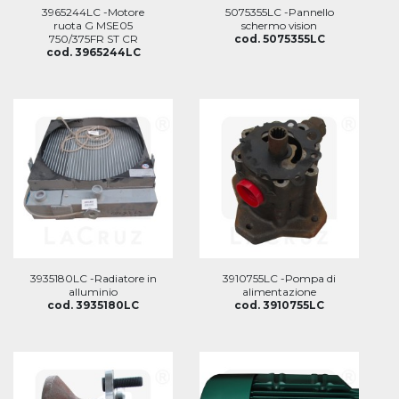
3965244LC -Motore
5075355LC -Pannello
ruota G MSE05
schermo vision
750/375FR ST CR
cod. 5075355LC
cod. 3965244LC
3935180LC -Radiatore in
3910755LC -Pompa di
alluminio
alimentazione
cod. 3935180LC
cod. 3910755LC