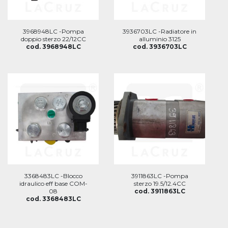
3968948LC -Pompa
3936703LC -Radiatore in
doppio sterzo 22/12CC
alluminio 3125
cod. 3968948LC
cod. 3936703LC
3368483LC -Blocco
3911863LC -Pompa
idraulico eff base COM-
sterzo 19.5/12.4CC
08
cod. 3911863LC
cod. 3368483LC