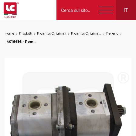
IT
Home
Prodotti
Ricambi Originali
Ricambi Originali Nuovo
Pellenc
Italiano
4016616 - Pompa idraulica doppia GR3 26.4/26.4CC D, markets: []string{"A", "B", "HU"}
English
Français
Español
Deutsch