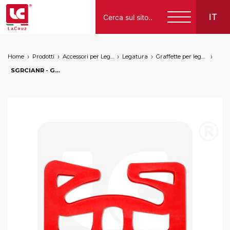
IT
Home
Prodotti
Accessori per Legatura
Legatura
Graffette per legatura/palizzatura manuale
Italiano
SGRCIANR - Graffetta per vigneto recuperabile 17 mm rosso, markets: []string{"A", "B", "AU"}
English
Français
Español
Deutsch