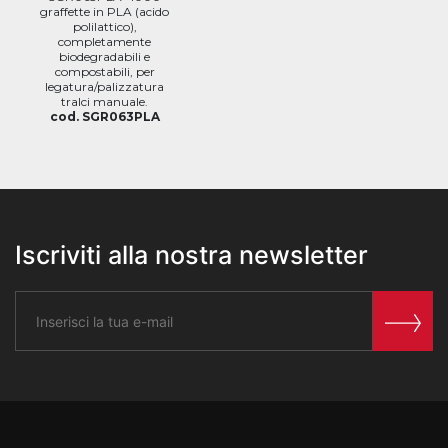
graffette in PLA (acido
polilattico),
completamente
biodegradabili e
compostabili, per
legatura/palizzatura
tralci manuale.
cod. SGR063PLA
Iscriviti alla nostra newsletter