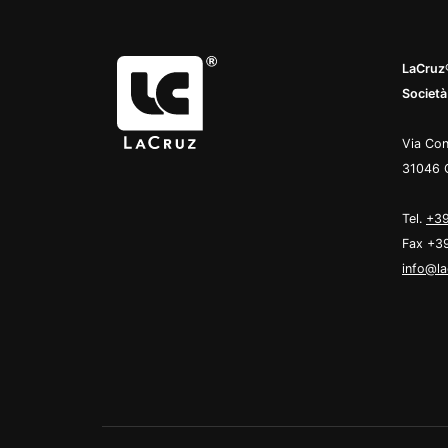
LaCruz®
Società
Via Con
31046 
Tel.
+39
Fax +3
info@la