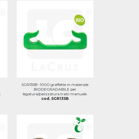
SGR135B -1000 graffette in materiale
BIODEGRADABILE per
.
legatura/palizzatura tralci manuale.
cod. SGR135B