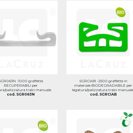
SGR063N -1000 graffette
SGRCIAB -2500 graffette in
RECUPERABILI per
materiale BIODEGRADABILE per
ura/palizzatura tralci manuale.
legatura/palizzatura tralci manuale
cod. SGR063N
cod. SGRCIAB