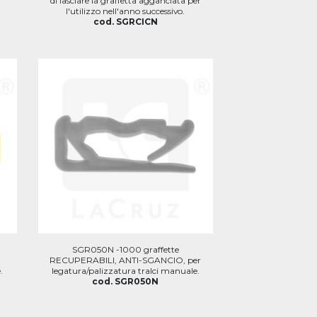
di lasciare la graffetta agganciata per
l'utilizzo nell'anno successivo.
cod. SGRCICN
SGR050N -1000 graffette
RECUPERABILI, ANTI-SGANCIO, per
.
legatura/palizzatura tralci manuale.
cod. SGR050N