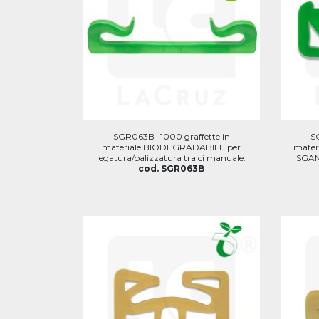
SGR063B -1000 graffette in
S
materiale BIODEGRADABILE per
mater
legatura/palizzatura tralci manuale.
SGANC
cod. SGR063B