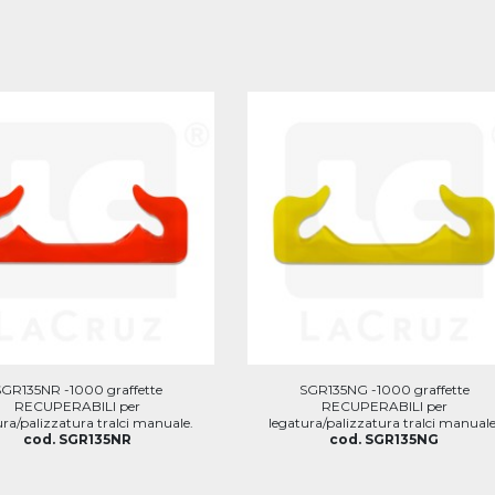
SGR135NR -1000 graffette
SGR135NG -1000 graffette
RECUPERABILI per
RECUPERABILI per
ura/palizzatura tralci manuale.
legatura/palizzatura tralci manuale
cod. SGR135NR
cod. SGR135NG