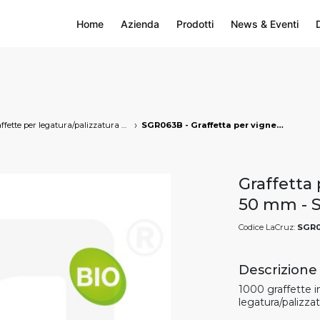
Home
Azienda
Prodotti
News & Eventi
Graffette per legatura/palizzatura manuale
SGR063B - Graffetta per vigneto biodegradabile 50 mm, markets: []string{"A", "B", "AU"}
Graffetta
50 mm - 
Codice LaCruz:
SGR
Descrizione
1000 graffette
legatura/palizzat