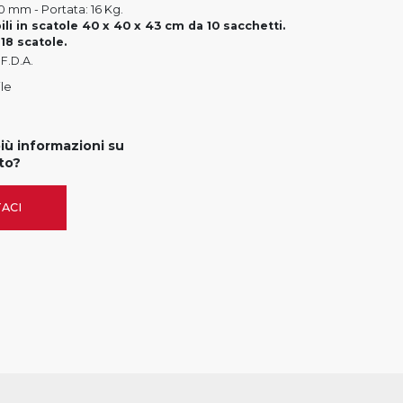
: 50 mm - Portata: 16 Kg.
ili in scatole 40 x 40 x 43 cm da 10 sacchetti.
 18 scatole.
F.D.A.
le
più informazioni su
to?
ACI