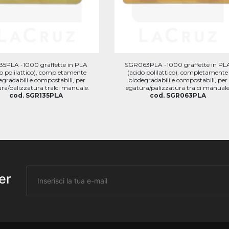
35PLA -1000 graffette in PLA
SGR063PLA -1000 graffette in PL
do polilattico), completamente
(acido polilattico), completamente
egradabili e compostabili, per
biodegradabili e compostabili, per
ura/palizzatura tralci manuale.
legatura/palizzatura tralci manuale
cod. SGR135PLA
cod. SGR063PLA
er