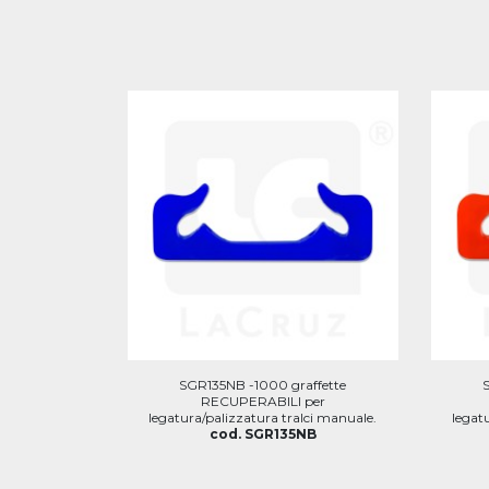
SGR135NB -1000 graffette
RECUPERABILI per
legatura/palizzatura tralci manuale.
legat
cod. SGR135NB