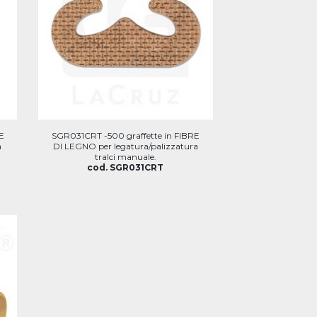
E
SGR031CRT -500 graffette in FIBRE
a
DI LEGNO per legatura/palizzatura
tralci manuale.
cod. SGR031CRT