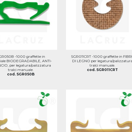
GR050B -1000 graffette in
SGR011CRT -1000 graffette in FIBR
iale BIODEGRADABILE, ANTI-
DI LEGNO per legatura/palizzatur
IO, per legatura/palizzatura
tralci manuale.
tralci manuale.
cod. SGR011CRT
cod. SGR050B