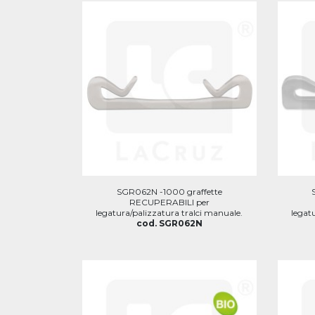
SGR062N -1000 graffette
RECUPERABILI per
legatura/palizzatura tralci manuale.
legat
cod. SGR062N