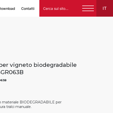
IT
Download
Contatti
Italiano
English
Français
Español
 per vigneto biodegradabile
Deutsch
SGR063B
063B
 in materiale BIODEGRADABILE per
ura tralci manuale.