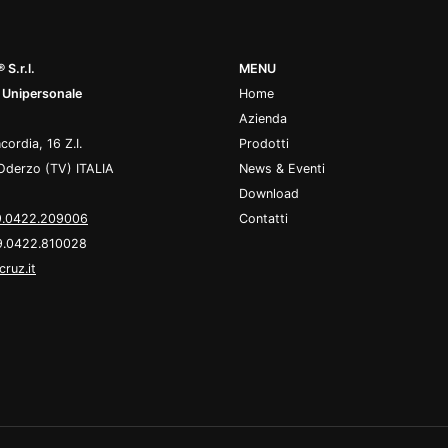
 S.r.l.
MENU
 Unipersonale
Home
Azienda
cordia, 16 Z.I.
Prodotti
Oderzo (TV) ITALIA
News & Eventi
Download
.0422.209006
Contatti
9.0422.810028
cruz.it