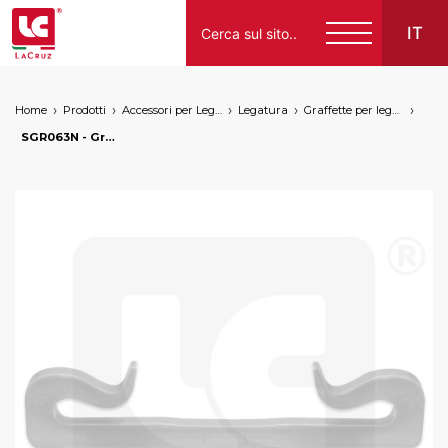
IT
Home
Prodotti
Accessori per Legatura
Legatura
Graffette per legatura/palizzatura manuale
Italiano
SGR063N - Graffetta per vigneto recuperabile 50 mm, markets: []string{"A", "B", "AU"}
English
Français
Español
Deutsch