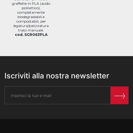
graffette in PLA (acido
polilattico),
completamente
biodegradabili e
compostabili, per
legatura/palizzatura
tralci manuale.
cod. SGR063PLA
Iscriviti alla nostra newsletter