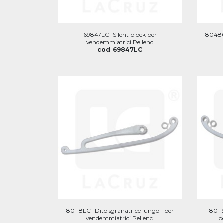
69847LC -Silent block per
80486
vendemmiatrici Pellenc
cod. 69847LC
80118LC -Dito sgranatrice lungo 1 per
8011
vendemmiatrici Pellenc.
p