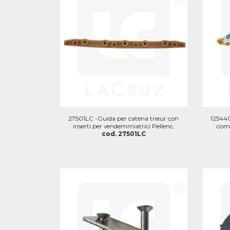
27501LC -Guida per catena trieur con
125440
inserti per vendemmiatrici Pellenc.
comp
cod. 27501LC