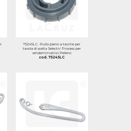
er
75245LC -Rullo pieno a tacche per
tavola di scelta Selectiv' Process per
vendemmiatrici Pellenc
cod. 75245LC