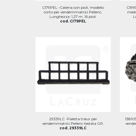
CI79PEL -Catena con pioli, modello
CI99P
corto per vendemmiatrici Pellenc.
medi
Lunghezza: 1,27 m, 16 pioli.
L
cod. CI79PEL
29339LC -Paletta trieur per
138105
vendemmiatrici Pellenc testata GR.
vende
cod. 29339LC