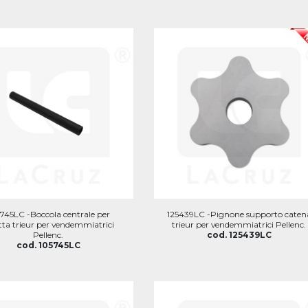
745LC -Boccola centrale per
125439LC -Pignone supporto caten
tta trieur per vendemmiatrici
trieur per vendemmiatrici Pellenc.
Pellenc.
cod. 125439LC
cod. 105745LC