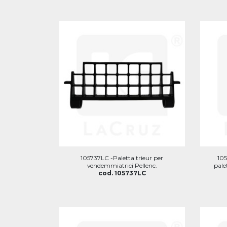
105737LC -Paletta trieur per
105
vendemmiatrici Pellenc.
pale
cod. 105737LC