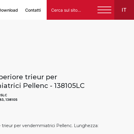
IT
Download
Contatti
Italiano
English
Français
Español
eriore trieur per
Deutsch
trici Pellenc - 138105LC
05LC
183, 138105
e trieur per vendemmiatrici Pellenc. Lunghezza: