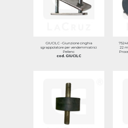
GIUCILC -Giunzione cinghia
75246
sgrappolatore per vendemmiatrici
22 mm
Pellenc
Proce
cod. GIUCILC