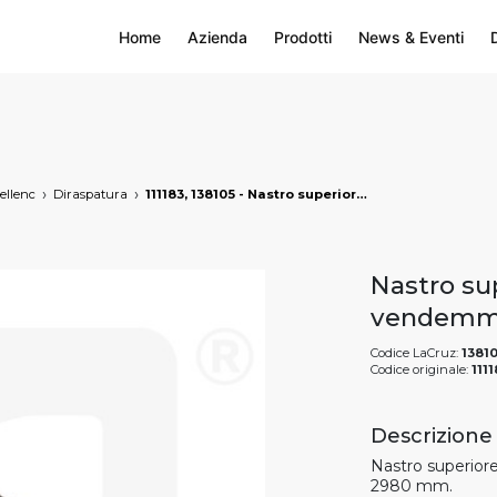
Home
Azienda
Prodotti
News & Eventi
ellenc
Diraspatura
111183, 138105 - Nastro superiore trieur per vendemmiatrici Pellenc, markets: []string{"A", "B", "AU"}
Nastro sup
vendemmia
Codice LaCruz:
1381
Codice originale:
111
Descrizione
Nastro superior
2980 mm.