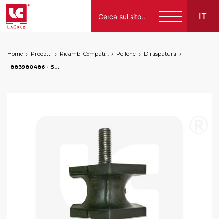
IT
Home
Prodotti
Ricambi Compatibili per Vendemmiatrici a Marchio
Pellenc
Diraspatura
Italiano
883980486 - Silent block esagonale Pellenc, markets: []string{"A", "B", "AU"}
English
Français
Español
Deutsch