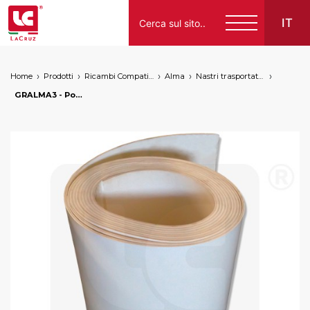
IT
Home
Prodotti
Ricambi Compatibili per Vendemmiatrici a Marchio
Alma
Nastri trasportatori e tele
Italiano
GRALMA3 - Porzioni nastro Alma liscio 3 tele, markets: []string{"A", "B", "AU"}
English
Français
Español
Deutsch