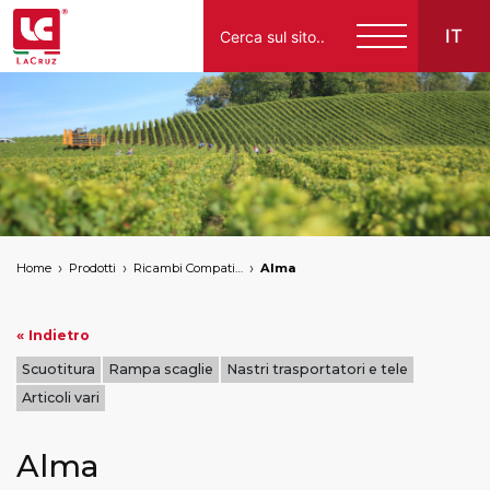
IT
Italiano
English
Français
Español
Home
Prodotti
Ricambi Compatibili per Vendemmiatrici a Marchio
Alma
Deutsch
« Indietro
Scuotitura
Rampa scaglie
Nastri trasportatori e tele
Articoli vari
Alma