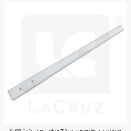
84635LC - Contro-scuotitore ZRP corto per vendemmiatrici Alma