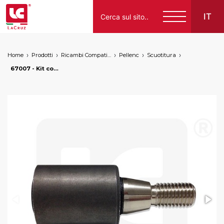
IT
Home
Prodotti
Ricambi Compatibili per Vendemmiatrici a Marchio
Pellenc
Scuotitura
Italiano
67007 - Kit completo scuotitore Pellenc (tipo originale), markets: []string{"A", "B", "AU"}
English
Français
Español
Deutsch