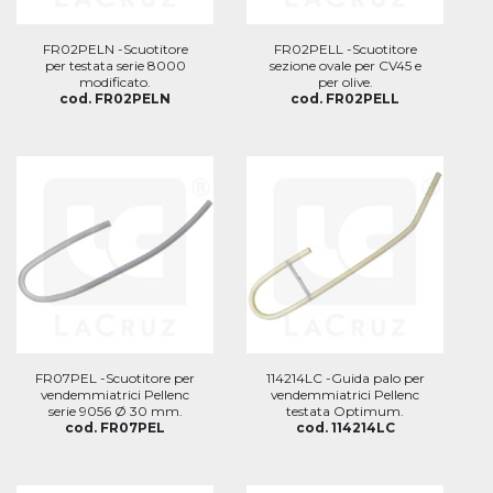
FR02PELN -Scuotitore
FR02PELL -Scuotitore
per testata serie 8000
sezione ovale per CV45 e
modificato.
per olive.
cod. FR02PELN
cod. FR02PELL
FR07PEL -Scuotitore per
114214LC -Guida palo per
vendemmiatrici Pellenc
vendemmiatrici Pellenc
serie 9056 Ø 30 mm.
testata Optimum.
cod. FR07PEL
cod. 114214LC