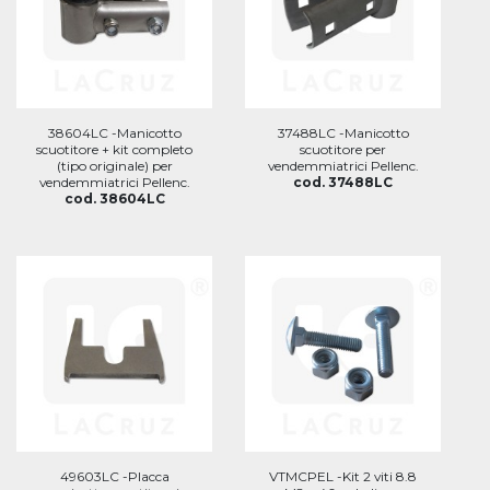
38604LC -Manicotto
37488LC -Manicotto
scuotitore + kit completo
scuotitore per
(tipo originale) per
vendemmiatrici Pellenc.
vendemmiatrici Pellenc.
cod. 37488LC
cod. 38604LC
49603LC -Placca
VTMCPEL -Kit 2 viti 8.8