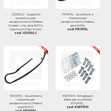
132150LC -Supporto
FR11PEL -Scuotitore a
scuotitura per
iniezione per
vendemmiatrici Pellenc
vendemmiatrici Pellenc
Grapes’ Line, serie 8000,
serie 9056.
Optimum Easy Smart.
cod. FR11PEL
cod. 132150LC
FR10PEL -Scuotitore a
KSPFR10 -Kit spessori
iniezione per
biella per scuotitore
vendemmiatrici Pellenc
FR10PEL.
serie 8000.
cod. KSPFR10
cod. FR10PEL