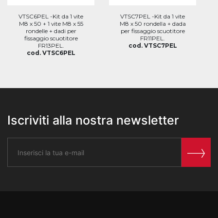
VTSC6PEL -Kit da 1 vite
VTSC7PEL -Kit da 1 vite
M8 x 50 + 1 vite M8 x 55
M8 x 50 rondella + dada
rondelle + dadi per
per fissaggio scuotitore
fissaggio scuotitore
FR11PEL.
FR13PEL.
cod. VTSC7PEL
cod. VTSC6PEL
Iscriviti alla nostra newsletter