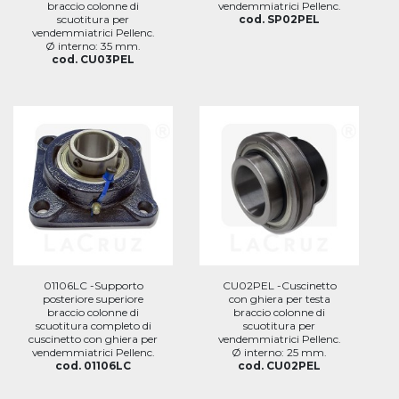
braccio colonne di
vendemmiatrici Pellenc.
scuotitura per
cod. SP02PEL
vendemmiatrici Pellenc.
Ø interno: 35 mm.
cod. CU03PEL
01106LC -Supporto
CU02PEL -Cuscinetto
posteriore superiore
con ghiera per testa
braccio colonne di
braccio colonne di
scuotitura completo di
scuotitura per
cuscinetto con ghiera per
vendemmiatrici Pellenc.
vendemmiatrici Pellenc.
Ø interno: 25 mm.
cod. 01106LC
cod. CU02PEL