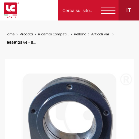
IT
Home
Prodotti
Ricambi Compatibili per Vendemmiatrici a Marchio
Pellenc
Articoli vari
Italiano
883912544 - Supporto inferiore colonne posteriori Pellenc, markets: []string{"A", "B", "AU"}
English
Français
Español
Deutsch