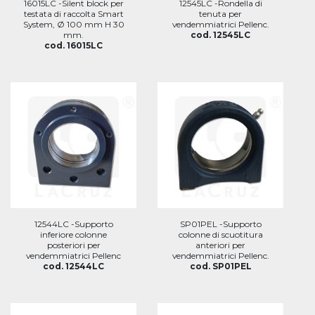
16015LC -Silent block per
12545LC -Rondella di
testata di raccolta Smart
tenuta per
System, Ø 100 mm H 30
vendemmiatrici Pellenc.
mm.
cod. 12545LC
cod. 16015LC
12544LC -Supporto
SP01PEL -Supporto
inferiore colonne
colonne di scuotitura
posteriori per
anteriori per
vendemmiatrici Pellenc
vendemmiatrici Pellenc.
cod. 12544LC
cod. SP01PEL