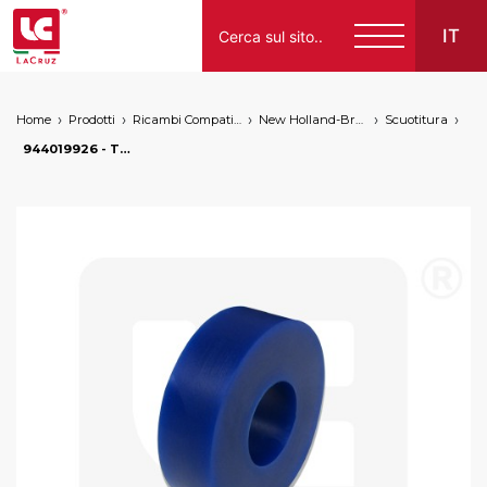
IT
Home
Prodotti
Ricambi Compatibili per Vendemmiatrici a Marchio
New Holland-Braud
Scuotitura
Italiano
944019926 - Tampone per guida palo Braud NH, markets: []string{"A", "B", "AU"}
English
Français
Español
Deutsch