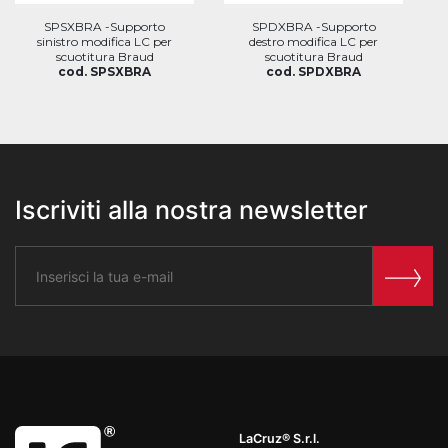
SPSXBRA -Supporto
SPDXBRA -Supporto
sinistro modifica LC per
destro modifica LC per
scuotitura Braud
scuotitura Braud
cod. SPSXBRA
cod. SPDXBRA
Iscriviti alla nostra newsletter
LaCruz® S.r.l.