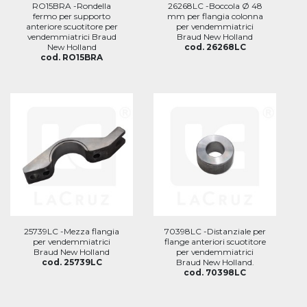
RO15BRA -Rondella
26268LC -Boccola Ø 48
fermo per supporto
mm per flangia colonna
anteriore scuotitore per
per vendemmiatrici
vendemmiatrici Braud
Braud New Holland
New Holland
cod. 26268LC
cod. RO15BRA
25739LC -Mezza flangia
70398LC -Distanziale per
per vendemmiatrici
flange anteriori scuotitore
Braud New Holland
per vendemmiatrici
cod. 25739LC
Braud New Holland.
cod. 70398LC