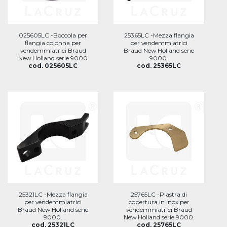
025605LC -Boccola per
25365LC -Mezza flangia
flangia colonna per
per vendemmiatrici
vendemmiatrici Braud
Braud New Holland serie
New Holland serie 9000
9000.
cod. 025605LC
cod. 25365LC
25321LC -Mezza flangia
25765LC -Piastra di
per vendemmiatrici
copertura in inox per
Braud New Holland serie
vendemmiatrici Braud
9000.
New Holland serie 9000.
cod. 25321LC
cod. 25765LC