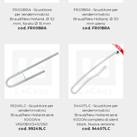
FR00BRA -Scuotitore
FR01BRA -Scuotitore per
per vendemmiatrici
vendemmiatrici
Braud/New Holland, Ø 32
Braud/New Holland, Ø 30
mm, forato Ø 15 mm
mm pieno
cod. FR00BRA
cod. FR01BRA
99249LC -Scuotitore per
94407LC -Scuotitore per
vendemmiatrici
vendemmiatrici
Braud/New Holland serie
Braud/New Holland serie
9000N e
9000N completo di silent
VN2080/240/260.
block. Nuova versione.
cod. 99249LC
cod. 94407LC