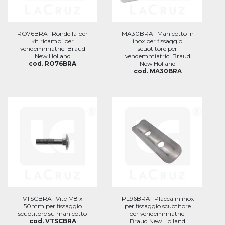
RO76BRA -Rondella per
MA30BRA -Manicotto in
kit ricambi per
inox per fissaggio
vendemmiatrici Braud
scuotitore per
New Holland
vendemmiatrici Braud
cod. RO76BRA
New Holland
cod. MA30BRA
VTSCBRA -Vite M8 x
PL96BRA -Placca in inox
50mm per fissaggio
per fissaggio scuotitore
scuotitore su manicotto
per vendemmiatrici
cod. VTSCBRA
Braud New Holland