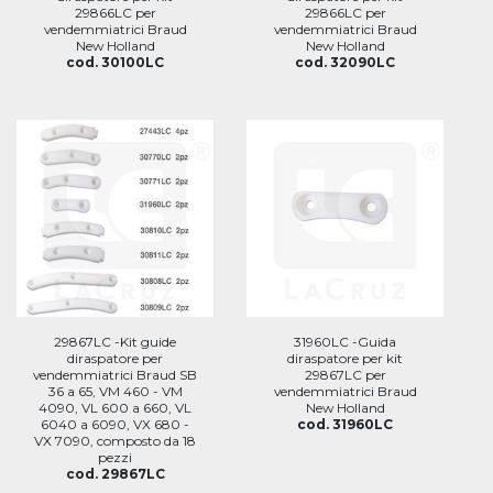
29866LC per
29866LC per
vendemmiatrici Braud
vendemmiatrici Braud
New Holland
New Holland
cod. 30100LC
cod. 32090LC
29867LC -Kit guide
31960LC -Guida
diraspatore per
diraspatore per kit
vendemmiatrici Braud SB
29867LC per
36 a 65, VM 460 - VM
vendemmiatrici Braud
4090, VL 600 a 660, VL
New Holland
6040 a 6090, VX 680 -
cod. 31960LC
VX 7090, composto da 18
pezzi
cod. 29867LC