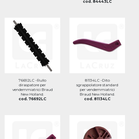
cod. 84443LC
76692LC -Rullo
81134LC -Dito
diraspatore per
sgrappolatore standard
vendemmiatrici Braud
per vendemmiatrici
New Holland.
Braud New Holland.
cod. 76692LC
cod. 81134LC