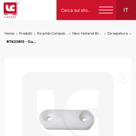
IT
Home
Prodotti
Ricambi Compatibili per Vendemmiatrici a Marchio
New Holland-Braud
Diraspatura
Italiano
87625815 - Guida diraspatore kit 22584LC Braud NH, markets: []string{"A", "B", "AU"}
English
Français
Español
Deutsch