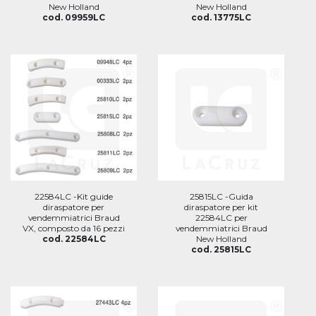
New Holland
New Holland
cod. 09959LC
cod. 13775LC
22584LC -Kit guide
25815LC -Guida
diraspatore per
diraspatore per kit
vendemmiatrici Braud
22584LC per
VX, composto da 16 pezzi
vendemmiatrici Braud
cod. 22584LC
New Holland
cod. 25815LC