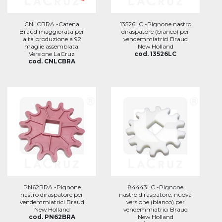
CNLCBRA -Catena
13526LC -Pignone nastro
Braud maggiorata per
diraspatore (bianco) per
alta produzione a 92
vendemmiatrici Braud
maglie assemblata.
New Holland
Versione LaCruz
cod. 13526LC
cod. CNLCBRA
PN62BRA -Pignone
84443LC -Pignone
nastro diraspatore per
nastro diraspatore, nuova
vendemmiatrici Braud
versione (bianco) per
New Holland
vendemmiatrici Braud
cod. PN62BRA
New Holland