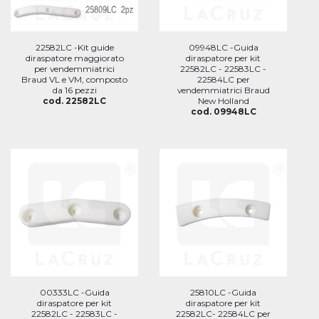
22582LC -Kit guide
09948LC -Guida
diraspatore maggiorato
diraspatore per kit
per vendemmiatrici
22582LC - 22583LC -
Braud VL e VM, composto
22584LC per
da 16 pezzi
vendemmiatrici Braud
cod. 22582LC
New Holland
cod. 09948LC
00333LC -Guida
25810LC -Guida
diraspatore per kit
diraspatore per kit
22582LC - 22583LC -
22582LC- 22584LC per