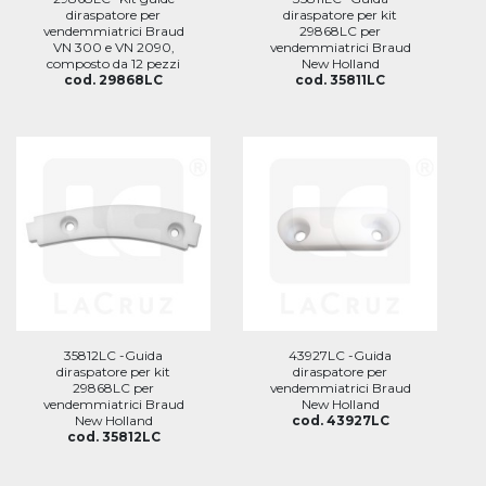
diraspatore per
diraspatore per kit
vendemmiatrici Braud
29868LC per
VN 300 e VN 2090,
vendemmiatrici Braud
composto da 12 pezzi
New Holland
cod. 29868LC
cod. 35811LC
35812LC -Guida
43927LC -Guida
diraspatore per kit
diraspatore per
29868LC per
vendemmiatrici Braud
vendemmiatrici Braud
New Holland
New Holland
cod. 43927LC
cod. 35812LC