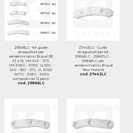
29866LC -Kit guide
27443LC -Guida
diraspatore per
diraspatore per kit
vendemmiatrici Braud SB
29866LC - 29867LC -
33 a 55, VM 340 - 370,
29868LC per
VM 3080 - 3090, VL530 -
vendemmiatrici Braud
540 - 550 - 570, VL 5060
New Holland
- 5070 - 5080 - 5090,
cod. 27443LC
composto da 12 pezzi
cod. 29866LC