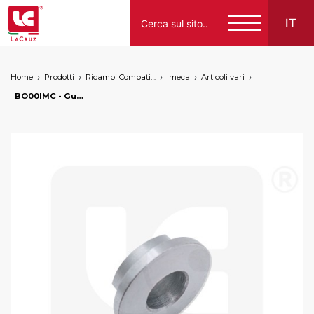
IT
Home
Prodotti
Ricambi Compatibili per Vendemmiatrici a Marchio
Imeca
Articoli vari
Italiano
BO00IMC - Guida per molla nastri Imeca Ø 16 mm, markets: []string{"A", "B", "AU"}
English
Français
Español
Deutsch