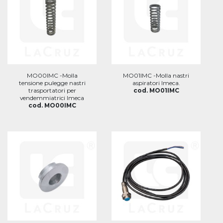
MO00IMC -Molla
MO01IMC -Molla nastri
tensione pulegge nastri
aspiratori Imeca.
trasportatori per
cod. MO01IMC
vendemmiatrici Imeca
cod. MO00IMC