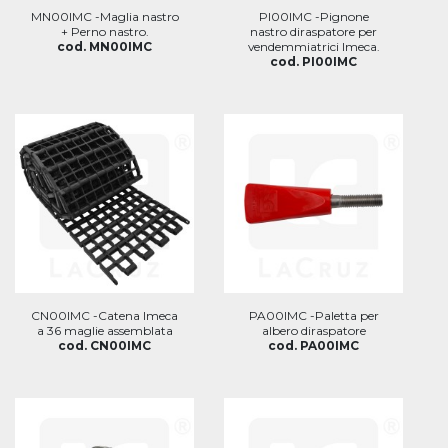
MN00IMC -Maglia nastro
PI00IMC -Pignone
+ Perno nastro.
nastro diraspatore per
cod. MN00IMC
vendemmiatrici Imeca.
cod. PI00IMC
CN00IMC -Catena Imeca
PA00IMC -Paletta per
a 36 maglie assemblata
albero diraspatore
cod. CN00IMC
cod. PA00IMC