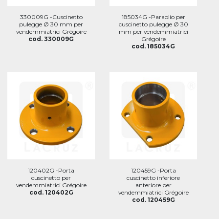
330009G -Cuscinetto
185034G -Paraolio per
pulegge Ø 30 mm per
cuscinetto pulegge Ø 30
vendemmiatrici Grégoire
mm per vendemmiatrici
cod. 330009G
Grégoire
cod. 185034G
120402G -Porta
120459G -Porta
cuscinetto per
cuscinetto inferiore
vendemmiatrici Grégoire
anteriore per
cod. 120402G
vendemmiatrici Grégoire
cod. 120459G