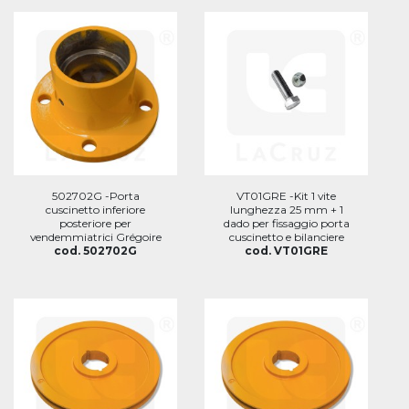
502702G -Porta
VT01GRE -Kit 1 vite
cuscinetto inferiore
lunghezza 25 mm + 1
posteriore per
dado per fissaggio porta
vendemmiatrici Grégoire
cuscinetto e bilanciere
cod. 502702G
cod. VT01GRE