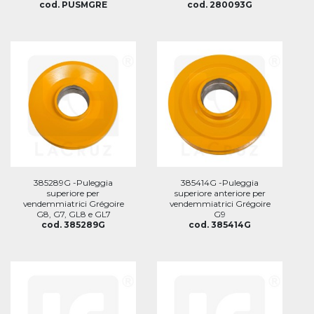
cod. PUSMGRE
cod. 280093G
385289G -Puleggia
385414G -Puleggia
superiore per
superiore anteriore per
vendemmiatrici Grégoire
vendemmiatrici Grégoire
G8, G7, GL8 e GL7
G9
cod. 385289G
cod. 385414G