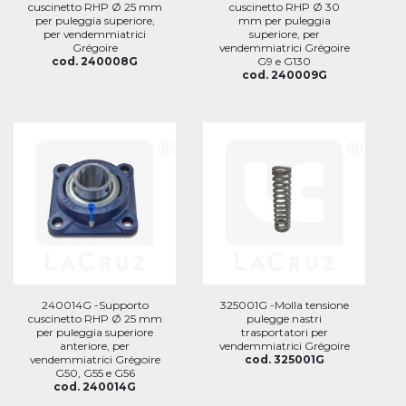
cuscinetto RHP Ø 25 mm
cuscinetto RHP Ø 30
per puleggia superiore,
mm per puleggia
per vendemmiatrici
superiore, per
Grégoire
vendemmiatrici Grégoire
cod. 240008G
G9 e G130
cod. 240009G
240014G -Supporto
325001G -Molla tensione
cuscinetto RHP Ø 25 mm
pulegge nastri
per puleggia superiore
trasportatori per
anteriore, per
vendemmiatrici Grégoire
vendemmiatrici Grégoire
cod. 325001G
G50, G55 e G56
cod. 240014G