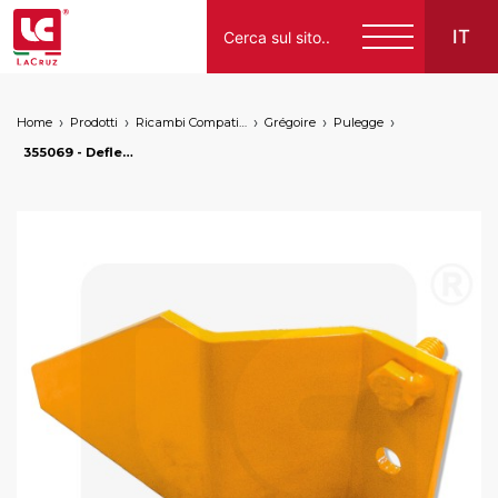
IT
Home
Prodotti
Ricambi Compatibili per Vendemmiatrici a Marchio
Grégoire
Pulegge
Italiano
355069 - Deflettore puleggia SX Grégoire, markets: []string{"A", "B", "AU"}
English
Français
Español
Deutsch