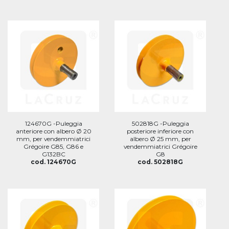
124670G -Puleggia
502818G -Puleggia
anteriore con albero Ø 20
posteriore inferiore con
mm, per vendemmiatrici
albero Ø 25 mm, per
Grégoire G85, G86 e
vendemmiatrici Grégoire
G132BC
G8
cod. 124670G
cod. 502818G