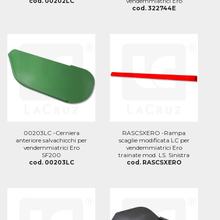
cod. 00202LC
vendemmiatrici Ero
cod. 322744E
00203LC -Cerniera
RASCSXERO -Rampa
anteriore salvachicchi per
scaglie modificata LC per
vendemmiatrici Ero
vendemmiatrici Ero
SF200
trainate mod. LS. Sinistra
cod. 00203LC
cod. RASCSXERO