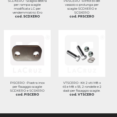
SCDXERO -Scaglia destra
PRSCERO -Rinforzo del
per rampa scaglie
vassoio o prolunga per
modificata LC per
scaglie SCDXERO e
vendemmiatrici Ero
SCSXERO
cod. SCDXERO
cod. PRSCERO
PISCERO -Piastra inox
VTSCERO -Kit 2 viti M8 x
per fissaggio scaglie
45 e M8 x 55, 2 rondelle e 2
SCDXERO e SCSXERO
dadi per fissaggio scaglie.
cod. PISCERO
cod. VTSCERO