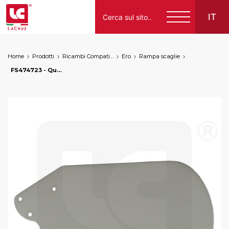
IT
Home
Prodotti
Ricambi Compatibili per Vendemmiatrici a Marchio
Ero
Rampa scaglie
Italiano
FS474723 - Quarta scaglia DX Ero S6000, markets: []string{"A", "B", "AU"}
English
Français
Español
Deutsch