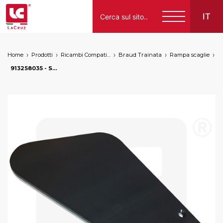
IT
Home
Prodotti
Ricambi Compatibili per Vendemmiatrici a Marchio
Braud Trainata
Rampa scaglie
Italiano
913258035 - Scaglia DX Braud, markets: []string{"A", "B", "AU"}
English
Français
Español
Deutsch