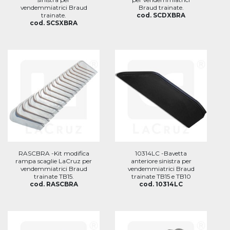
vendemmiatrici Braud
Braud trainate.
trainate.
cod. SCDXBRA
cod. SCSXBRA
RASCBRA -Kit modifica
10314LC -Bavetta
rampa scaglie LaCruz per
anteriore sinistra per
vendemmiatrici Braud
vendemmiatrici Braud
trainate TB15.
trainate TB15 e TB10
cod. RASCBRA
cod. 10314LC