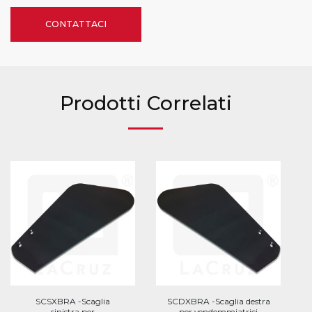
CONTATTACI
Prodotti Correlati
SCSXBRA -Scaglia
SCDXBRA -Scaglia destra
sinistra per
per vendemmiatrici