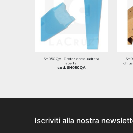
SH050QA -Protezione quadrata
SH0
aperta.
chius
cod. SH050QA
Iscriviti alla nostra newslett