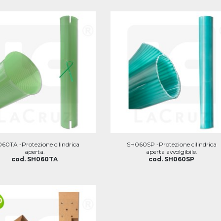
60TA -Protezione cilindrica
SH060SP -Protezione cilindrica
aperta.
aperta avvolgibile.
cod. SH060TA
cod. SH060SP