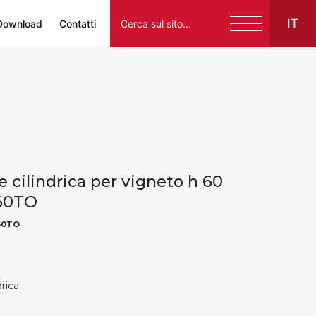
IT
Download
Contatti
Italiano
English
Français
Español
 cilindrica per vigneto h 60
Deutsch
60TO
60TO
rica.