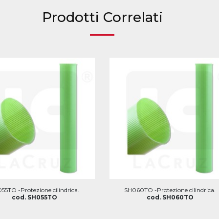
Prodotti Correlati
55TO -Protezione cilindrica.
SH060TO -Protezione cilindrica.
cod. SH055TO
cod. SH060TO