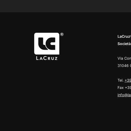
LaCruz®
Società
Via Con
31046 
Tel.
+39
Fax +3
info@la