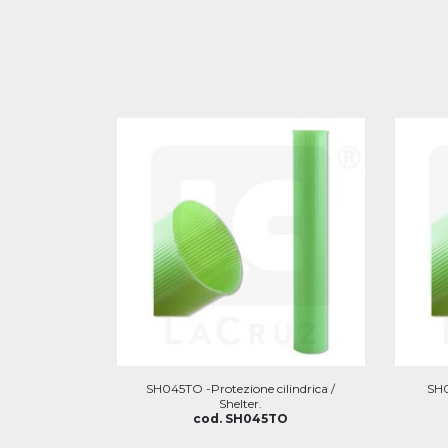
SH045TO -Protezione cilindrica /
SH0
Shelter.
cod. SH045TO