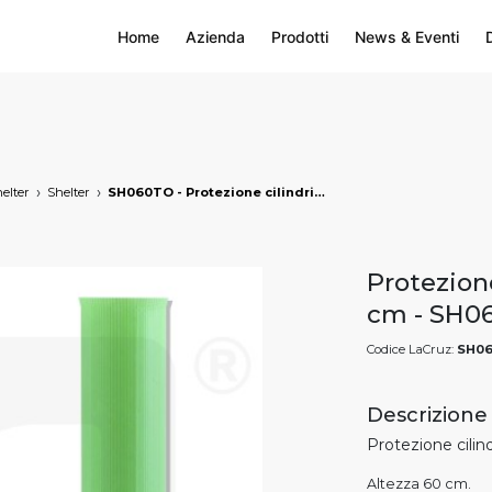
Home
Azienda
Prodotti
News & Eventi
elter
Shelter
SH060TO - Protezione cilindrica per vigneto h 60 cm, markets: []string{"A", "B", "HU"}
Protezione
cm - SH0
Codice LaCruz:
SH0
Descrizione
Protezione cilind
Altezza 60 cm.