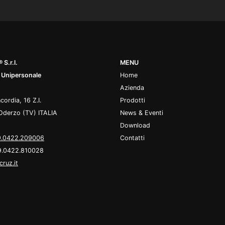
 S.r.l.
MENU
 Unipersonale
Home
Azienda
cordia, 16 Z.I.
Prodotti
Oderzo (TV) ITALIA
News & Eventi
Download
.0422.209006
Contatti
9.0422.810028
cruz.it