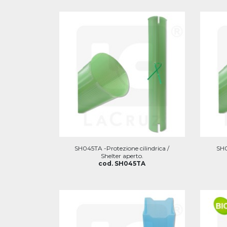
SH045TA -Protezione cilindrica /
SH0
Shelter aperto.
cod. SH045TA