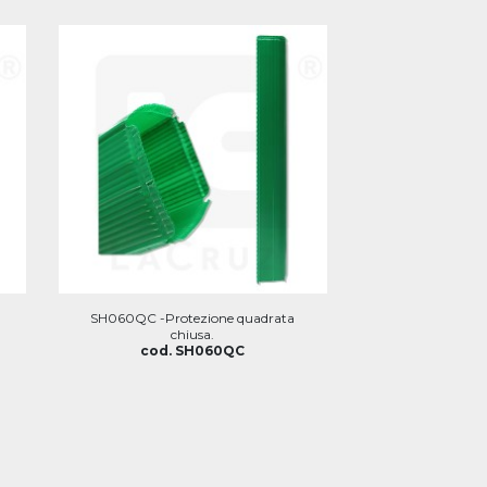
SH060QC -Protezione quadrata
chiusa.
cod. SH060QC