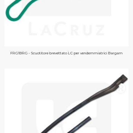
FRG1BRG - Scuotitore brevettato LC per vendemmiatrici Bargam