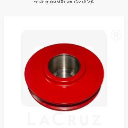
vendemmiatrici Bargam (con 6 fori).