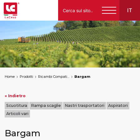
IT
Italiano
English
Français
Español
Home
Prodotti
Ricambi Compatibili per Vendemmiatrici a Marchio
Bargam
Deutsch
« Indietro
Scuotitura
Rampa scaglie
Nastri trasportatori
Aspiratori
Articoli vari
Bargam