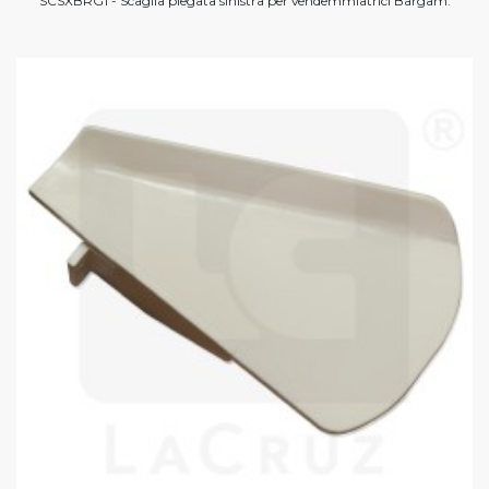
SCSXBRG1 - Scaglia piegata sinistra per vendemmiatrici Bargam.