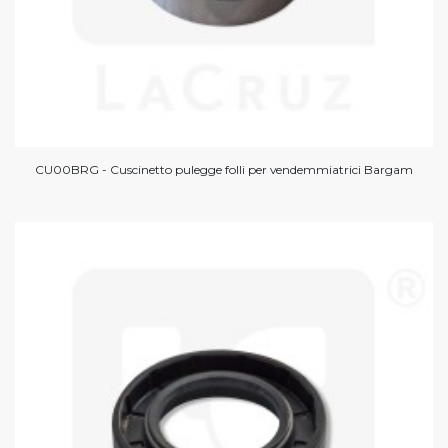
CU00BRG - Cuscinetto pulegge folli per vendemmiatrici Bargam