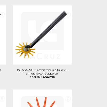
9
INTASA29G -Sarchiatrice a dita Ø 29
cm gialla con supporto.
cod. INTASA29G