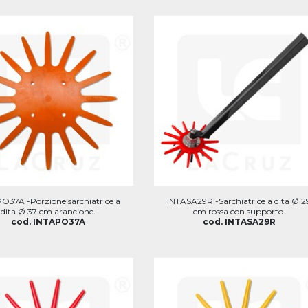
O37A -Porzione sarchiatrice a
INTASA29R -Sarchiatrice a dita Ø 2
dita Ø 37 cm arancione.
cm rossa con supporto.
cod. INTAPO37A
cod. INTASA29R