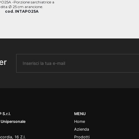
O25A -Porzione sarchiatrice a
dita Ø 25 cm arancione.
cod. INTAPO25A
er
 S.r.l.
MENU
 Unipersonale
Home
Azienda
cordia, 16 Z.I.
Prodotti