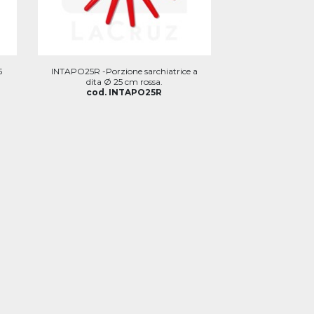
5
INTAPO25R -Porzione sarchiatrice a
dita Ø 25 cm rossa.
cod. INTAPO25R