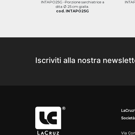
INTAPO25G -Porzione sarchiatrice a
INTAP
dita Ø 25 cm gialla.
cod. INTAPO25G
Iscriviti alla nostra newslett
LaCruz®
Società
Via Con