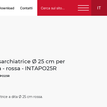
IT
Download
Contatti
Italiano
English
Français
Español
sarchiatrice Ø 25 cm per
Deutsch
a - rossa - INTAPO25R
PO25R
trice a dita Ø 25 cm rossa.