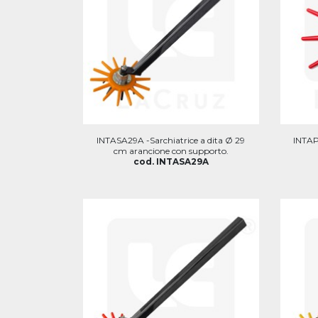
INTASA29A -Sarchiatrice a dita Ø 29
INTAP
cm arancione con supporto.
cod. INTASA29A