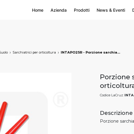
Home
Azienda
Prodotti
News & Eventi
Suolo
Sarchiatrici per orticoltura
INTAPO25R - Porzione sarchiatrice Ø 25 cm per orticoltura - rossa, markets: []string{"A", "B", "AU"}
Porzione 
orticoltur
Codice LaCruz:
INTA
Descrizione
Porzione sarchia