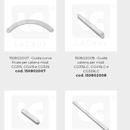
150802007 -Guida curva
150802008 -Guida
finale per catena mod.
catena per mod.
CG315, CG415 e CG326
CG315LC, CG415LC e
cod. 150802007
CG326LC
cod. 150802008