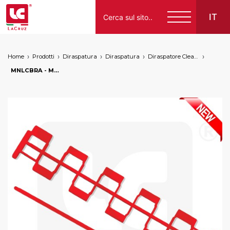
IT
Home
Prodotti
Diraspatura
Diraspatura
Diraspatore CleanGrape di LaCruz
Italiano
MNLCBRA - Maglia nastro maggiorata + perno nastro Braud NH - versione LaCruz, markets: []string{"A", "B"}
English
Français
Español
Deutsch