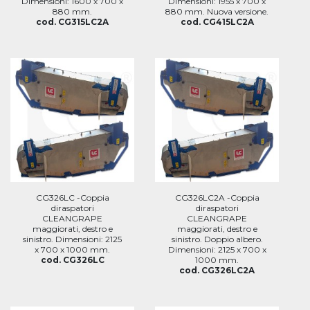
Dimensioni: 1600 x 700 x
Dimensioni: 1955 x 700 x
880 mm.
880 mm. Nuova versione.
cod. CG315LC2A
cod. CG415LC2A
CG326LC -Coppia
CG326LC2A -Coppia
diraspatori
diraspatori
CLEANGRAPE
CLEANGRAPE
maggiorati, destro e
maggiorati, destro e
sinistro. Dimensioni: 2125
sinistro. Doppio albero.
x 700 x 1000 mm.
Dimensioni: 2125 x 700 x
cod. CG326LC
1000 mm.
cod. CG326LC2A