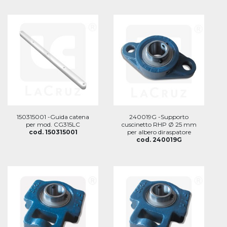
150315001 -Guida catena
240019G -Supporto
per mod. CG315LC
cuscinetto RHP Ø 25 mm
cod. 150315001
per albero diraspatore
cod. 240019G