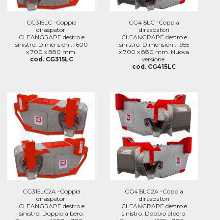
CG315LC -Coppia
CG415LC -Coppia
diraspatori
diraspatori
CLEANGRAPE destro e
CLEANGRAPE destro e
sinistro. Dimensioni: 1600
sinistro. Dimensioni: 1955
x 700 x 880 mm.
x 700 x 880 mm. Nuova
cod. CG315LC
versione.
cod. CG415LC
CG315LC2A -Coppia
CG415LC2A -Coppia
diraspatori
diraspatori
CLEANGRAPE destro e
CLEANGRAPE destro e
sinistro. Doppio albero.
sinistro. Doppio albero.