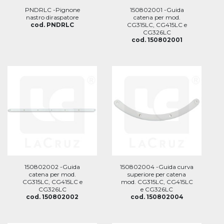
PNDRLC -Pignone
150802001 -Guida
nastro diraspatore
catena per mod.
cod. PNDRLC
CG315LC, CG415LC e
CG326LC
cod. 150802001
150802002 -Guida
150802004 -Guida curva
catena per mod.
superiore per catena
CG315LC, CG415LC e
mod. CG315LC, CG415LC
CG326LC
e CG326LC
cod. 150802002
cod. 150802004