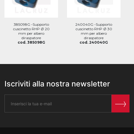
385098G -Supporto
240040G -Supporto
cuscinetto RHP Ø 20
cuscinetto RHP Ø 30
mm per albero
mm per albero
diraspatore
diraspatore
cod. 385098G
cod. 240040G
Iscriviti alla nostra newsletter