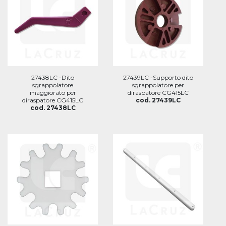
27438LC -Dito
27439LC -Supporto dito
sgrappolatore
sgrappolatore per
maggiorato per
diraspatore CG415LC
diraspatore CG415LC
cod. 27439LC
cod. 27438LC