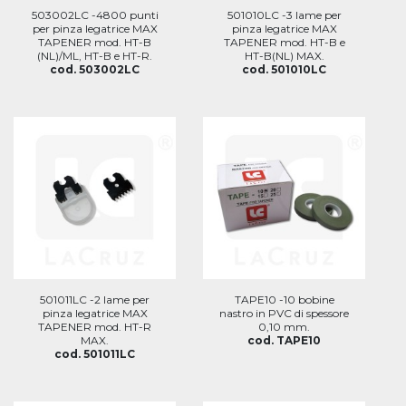
503002LC -4800 punti
501010LC -3 lame per
per pinza legatrice MAX
pinza legatrice MAX
TAPENER mod. HT-B
TAPENER mod. HT-B e
(NL)/ML, HT-B e HT-R.
HT-B(NL) MAX.
cod. 503002LC
cod. 501010LC
501011LC -2 lame per
TAPE10 -10 bobine
pinza legatrice MAX
nastro in PVC di spessore
TAPENER mod. HT-R
0,10 mm.
MAX.
cod. TAPE10
cod. 501011LC