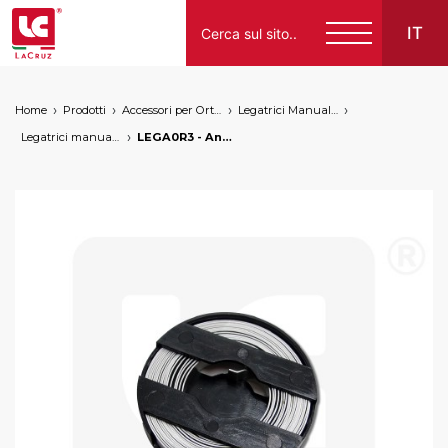
IT
Home
Prodotti
Accessori per Orticoltura E Vivaismo
Legatrici Manuali E Accessori
Italiano
Legatrici manuali e accessori
LEGA0R3 - Anello metallico per legatrice manuale Attalink, markets: []string{"A", "B", "HU"}
English
Français
Español
Deutsch