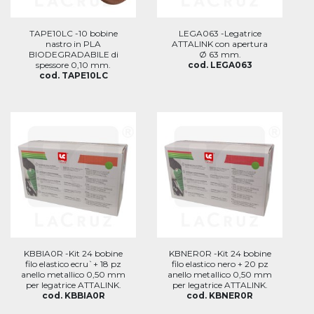
TAPE10LC -10 bobine
LEGA063 -Legatrice
nastro in PLA
ATTALINK con apertura
BIODEGRADABILE di
Ø 63 mm.
spessore 0,10 mm.
cod. LEGA063
cod. TAPE10LC
KBBIA0R -Kit 24 bobine
KBNER0R -Kit 24 bobine
filo elastico ecru`+ 18 pz
filo elastico nero + 20 pz
anello metallico 0,50 mm
anello metallico 0,50 mm
per legatrice ATTALINK.
per legatrice ATTALINK.
cod. KBBIA0R
cod. KBNER0R